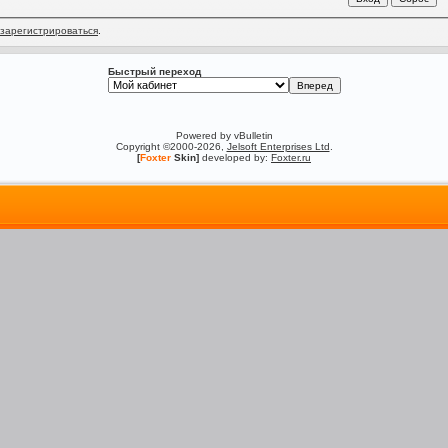
зарегистрироваться
.
Быстрый переход
Powered by vBulletin
Copyright ©2000-2026,
Jelsoft Enterprises Ltd
.
[
Foxter
Skin]
developed by:
Foxter.ru