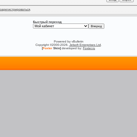
зарегистрироваться
.
Быстрый переход
Powered by vBulletin
Copyright ©2000-2026,
Jelsoft Enterprises Ltd
.
[
Foxter
Skin]
developed by:
Foxter.ru