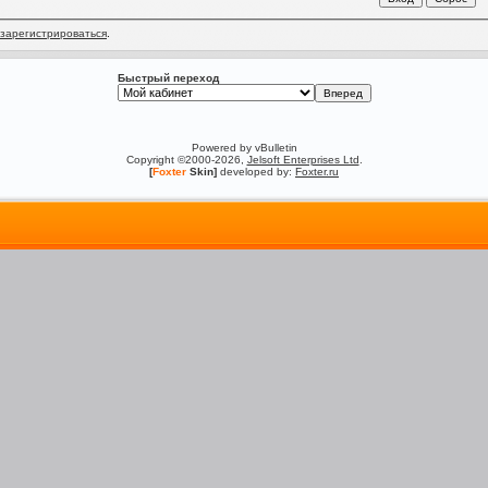
зарегистрироваться
.
Быстрый переход
Powered by vBulletin
Copyright ©2000-2026,
Jelsoft Enterprises Ltd
.
[
Foxter
Skin]
developed by:
Foxter.ru