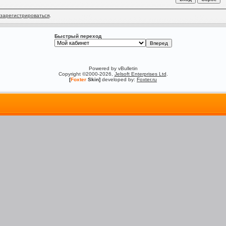
зарегистрироваться
.
Быстрый переход
Powered by vBulletin
Copyright ©2000-2026,
Jelsoft Enterprises Ltd
.
[
Foxter
Skin]
developed by:
Foxter.ru