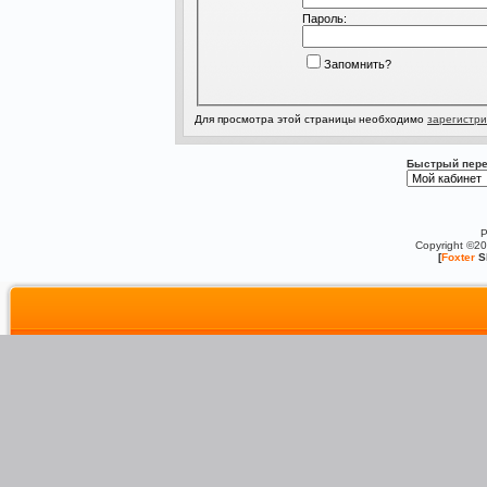
Пароль:
Запомнить?
Для просмотра этой страницы необходимо
зарегистри
Быстрый пере
P
Copyright ©2
[
Foxter
S