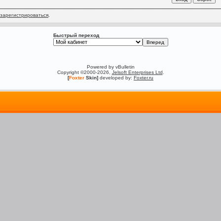
зарегистрироваться
.
Быстрый переход
Powered by vBulletin
Copyright ©2000-2026,
Jelsoft Enterprises Ltd
.
[
Foxter
Skin]
developed by:
Foxter.ru