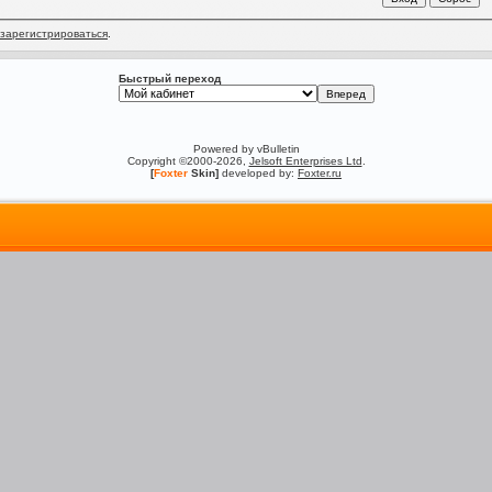
зарегистрироваться
.
Быстрый переход
Powered by vBulletin
Copyright ©2000-2026,
Jelsoft Enterprises Ltd
.
[
Foxter
Skin]
developed by:
Foxter.ru