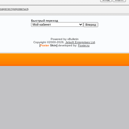
зарегистрироваться
.
Быстрый переход
Powered by vBulletin
Copyright ©2000-2026,
Jelsoft Enterprises Ltd
.
[
Foxter
Skin]
developed by:
Foxter.ru