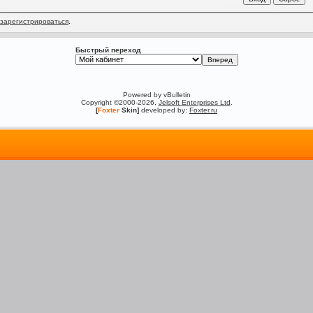
зарегистрироваться
.
Быстрый переход
Powered by vBulletin
Copyright ©2000-2026,
Jelsoft Enterprises Ltd
.
[
Foxter
Skin]
developed by:
Foxter.ru