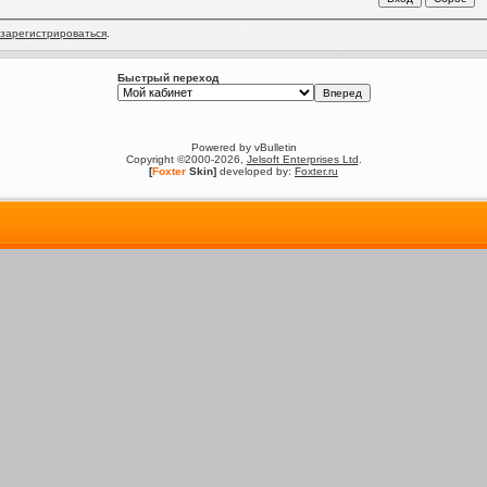
зарегистрироваться
.
Быстрый переход
Powered by vBulletin
Copyright ©2000-2026,
Jelsoft Enterprises Ltd
.
[
Foxter
Skin]
developed by:
Foxter.ru