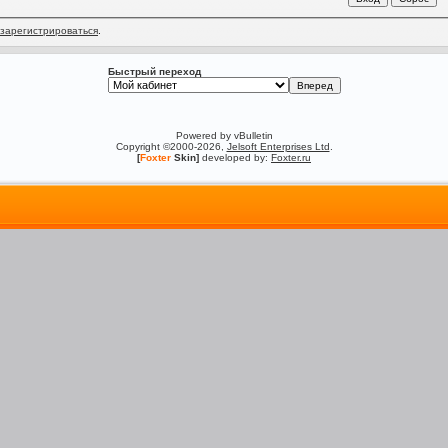
зарегистрироваться
.
Быстрый переход
Powered by vBulletin
Copyright ©2000-2026,
Jelsoft Enterprises Ltd
.
[
Foxter
Skin]
developed by:
Foxter.ru