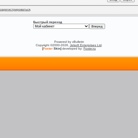
зарегистрироваться
.
Быстрый переход
Powered by vBulletin
Copyright ©2000-2026,
Jelsoft Enterprises Ltd
.
[
Foxter
Skin]
developed by:
Foxter.ru