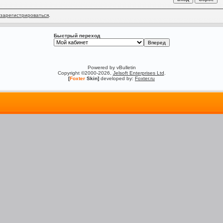
зарегистрироваться
.
Быстрый переход
Powered by vBulletin
Copyright ©2000-2026,
Jelsoft Enterprises Ltd
.
[
Foxter
Skin]
developed by:
Foxter.ru