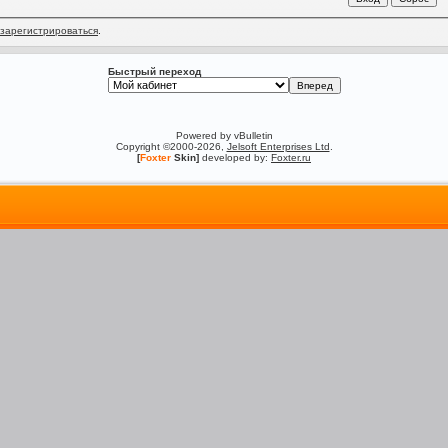
зарегистрироваться
.
Быстрый переход
Powered by vBulletin
Copyright ©2000-2026,
Jelsoft Enterprises Ltd
.
[
Foxter
Skin]
developed by:
Foxter.ru