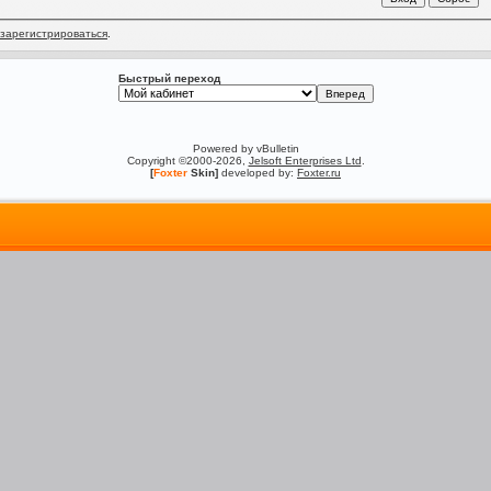
зарегистрироваться
.
Быстрый переход
Powered by vBulletin
Copyright ©2000-2026,
Jelsoft Enterprises Ltd
.
[
Foxter
Skin]
developed by:
Foxter.ru