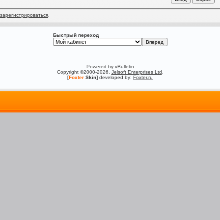
зарегистрироваться
.
Быстрый переход
Powered by vBulletin
Copyright ©2000-2026,
Jelsoft Enterprises Ltd
.
[
Foxter
Skin]
developed by:
Foxter.ru