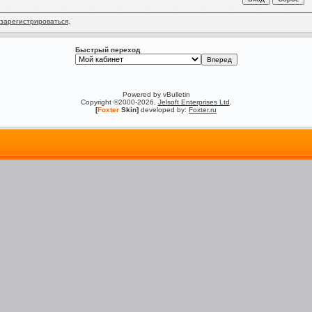
зарегистрироваться
.
Быстрый переход
Powered by vBulletin
Copyright ©2000-2026,
Jelsoft Enterprises Ltd
.
[
Foxter
Skin]
developed by:
Foxter.ru