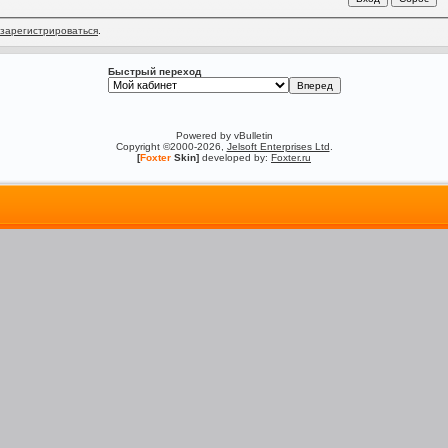
зарегистрироваться
.
Быстрый переход
Powered by vBulletin
Copyright ©2000-2026,
Jelsoft Enterprises Ltd
.
[
Foxter
Skin]
developed by:
Foxter.ru