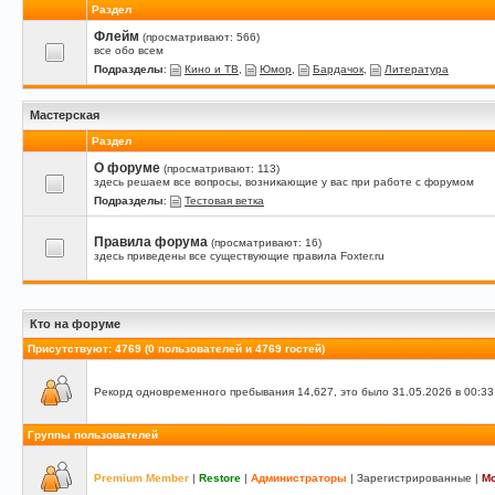
Раздел
Флейм
(просматривают: 566)
все обо всем
Подразделы
:
Кино и ТВ
,
Юмор
,
Бардачок
,
Литература
Мастерская
Раздел
О форуме
(просматривают: 113)
здесь решаем все вопросы, возникающие у вас при работе с форумом
Подразделы
:
Тестовая ветка
Правила форума
(просматривают: 16)
здесь приведены все существующие правила Foxter.ru
Кто на форуме
Присутствуют
: 4769 (0 пользователей и 4769 гостей)
Рекорд одновременного пребывания 14,627, это было 31.05.2026 в 00:33
Группы пользователей
Premium Member
|
Restore
|
Администраторы
|
Зарегистрированные
|
М