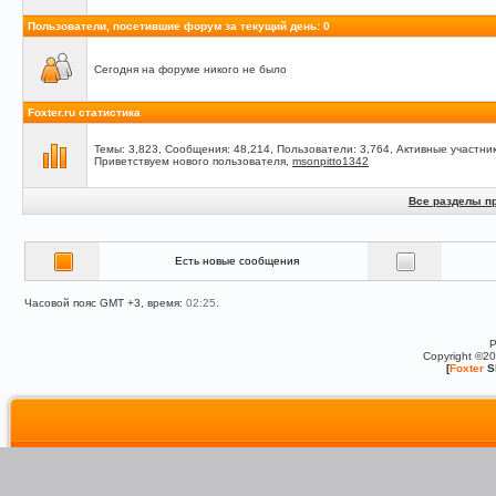
Пользователи, посетившие форум за текущий день: 0
Сегодня на форуме никого не было
Foxter.ru статистика
Темы: 3,823, Сообщения: 48,214, Пользователи: 3,764,
Активные участник
Приветствуем нового пользователя,
msonpitto1342
Все разделы п
Есть новые сообщения
Часовой пояс GMT +3, время:
02:25
.
P
Copyright ©2
[
Foxter
S