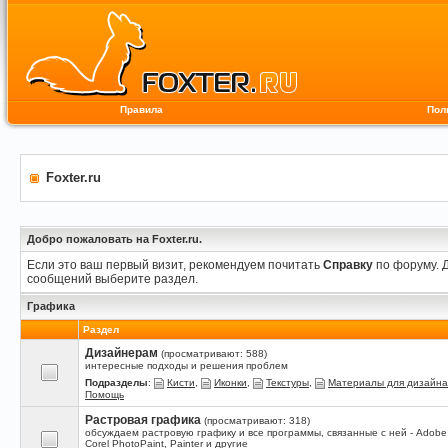
Правила
Пол
Foxter.ru
Добро пожаловать на Foxter.ru.
Если это ваш первый визит, рекомендуем почитать
Справку
по форуму. 
сообщений выберите раздел.
Графика
Раздел
Дизайнерам
(просматривают: 588)
интересные подходы и решения проблем
Подразделы
:
Кисти
,
Иконки
,
Текстуры
,
Материалы для дизайна
Помощь
Растровая графика
(просматривают: 318)
обсуждаем растровую графику и все программы, связанные с ней - Adobe
Corel PhotoPaint, Painter и другие