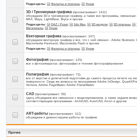
Подразделы
:
Фильтры и плагины
,
Уроки
3D / Трехмерная графика
(просматривают: 1411)
обсуждаем 3D и трехмерную графику, а также все программы, связанные с
MAX, Maya, LightWave, Bryce и прочие
Подразделы
:
DAZ / Poser
,
3ds Max
,
3D модели
,
3D плагины
,
Материалы
,
Уроки
Векторная графика
(просматривают: 247)
обсуждаем векторную графику и все, что с ней связано - Adobe Illustrator, 
Macromedia Freehand, Macromedia Flash и прочие
Подразделы
:
Фильтры и плагины
,
Уроки
Фотография
(просматривают: 125)
все о фотоаппаратах, фотографах и технике фотографирования
Полиграфия
(просматривают: 73)
все от верстки и допечатной подготовки до самого процесса печати на л
поверхности. Сюда же вопросы по программам Adobe InDesign, QuarkXPres
Ventura, Adobe PageMaker, Adobe FrameMaker
CAD
(просматривают: 59)
здесь обсуждаем все связанное с моделированием, а также задаем вопр
соответствующим программам - ArchiCAD, AutoCAD, Arcon и другим
ART-работы
(просматривают: 112)
обсуждаем и демонстируем работы по графике
Прочее