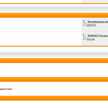
Модификации ф
от
DENTNT
ВАЖНО!!! Размещ
от
Яночка
.
одераторы