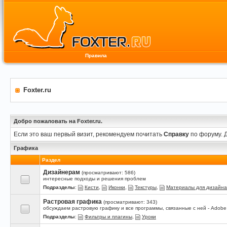
Правила
Foxter.ru
Добро пожаловать на Foxter.ru.
Если это ваш первый визит, рекомендуем почитать
Справку
по форуму. 
Графика
Раздел
Дизайнерам
(просматривают: 586)
интересные подходы и решения проблем
Подразделы
:
Кисти
,
Иконки
,
Текстуры
,
Материалы для дизайна
Растровая графика
(просматривают: 343)
обсуждаем растровую графику и все программы, связанные с ней - Adobe P
Подразделы
:
Фильтры и плагины
,
Уроки