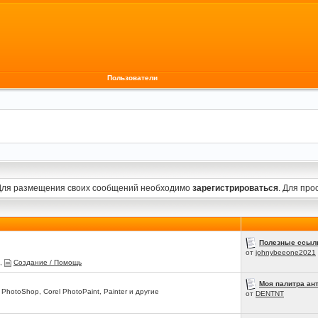
Пользователи
Для размещения своих сообщений необходимо
зарегистрироваться
. Для пр
Полезные ссылк
от
johnybeeone2021
,
Создание / Помощь
Моя палитра ант
hotoShop, Corel PhotoPaint, Painter и другие
от
DENTNT