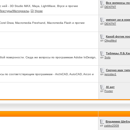
Все вопросы по
ней - 3D Studio MAX, Maya, LightWave, Bryce и прочие
от
DENTNT
Текстуры/Материалы
,
Уроки
импорт аи в кор
 Corel Draw, Macromedia Freehand, Macromedia Flash и прочие
от
DENTNT
Какой фотик по
от
OlgaMed
Таблицы Л.Б.Ха
любой поверхности. Сюда же вопросы по программам Adobe InDesign,
от
Solo
Срочно ищу тип
сы по соответствующим программам - ArchiCAD, AutoCAD, Arcon и
от
jaroslav1
AI арт
от
Foxter
Владимир Шебзух
от
zakko2009