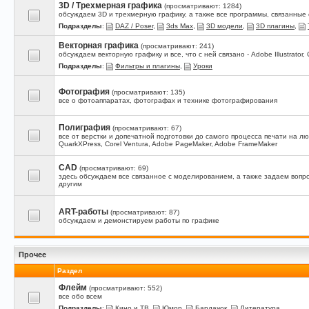
3D / Трехмерная графика
(просматривают: 1284)
обсуждаем 3D и трехмерную графику, а также все программы, связанные с 
Подразделы
:
DAZ / Poser
,
3ds Max
,
3D модели
,
3D плагины
,
Векторная графика
(просматривают: 241)
обсуждаем векторную графику и все, что с ней связано - Adobe Illustrator,
Подразделы
:
Фильтры и плагины
,
Уроки
Фотография
(просматривают: 135)
все о фотоаппаратах, фотографах и технике фотографирования
Полиграфия
(просматривают: 67)
все от верстки и допечатной подготовки до самого процесса печати на 
QuarkXPress, Corel Ventura, Adobe PageMaker, Adobe FrameMaker
CAD
(просматривают: 69)
здесь обсуждаем все связанное с моделированием, а также задаем вопро
другим
ART-работы
(просматривают: 87)
обсуждаем и демонстируем работы по графике
Прочее
Раздел
Флейм
(просматривают: 552)
все обо всем
Подразделы
:
Кино и ТВ
,
Юмор
,
Бардачок
,
Литература