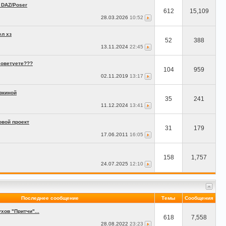
 DAZ/Poser
612
15,109
28.03.2026
10:52
ел хз
52
388
13.11.2024
22:45
советуете???
104
959
02.11.2019
13:17
вкиной
35
241
11.12.2024
13:41
овой проект
31
179
17.06.2011
16:05
158
1,757
24.07.2025
12:10
Последнее сообщение
Темы
Сообщения
ов "Притчи"...
618
7,558
28.08.2022
23:23