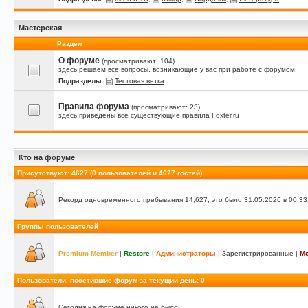
Мастерская
Раздел
О форуме
(просматривают: 104)
здесь решаем все вопросы, возникающие у вас при работе с форумом
Подразделы
:
Тестовая ветка
Правила форума
(просматривают: 23)
здесь приведены все существующие правила Foxter.ru
Кто на форуме
Присутствуют
: 4627 (0 пользователей и 4627 гостей)
Рекорд одновременного пребывания 14,627, это было 31.05.2026 в 00:33
Группы пользователей
Premium Member
|
Restore
|
Администраторы
|
Зарегистрированные
|
М
Пользователи, посетившие форум за текущий день: 0
Сегодня на форуме никого не было