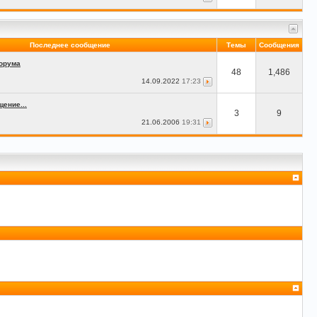
Последнее сообщение
Темы
Сообщения
орума
48
1,486
14.09.2022
17:23
ение...
3
9
21.06.2006
19:31