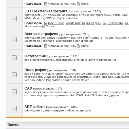
Подразделы
:
Фильтры и плагины
,
Уроки
3D / Трехмерная графика
(просматривают: 1252)
обсуждаем 3D и трехмерную графику, а также все программы, связанные с
MAX, Maya, LightWave, Bryce и прочие
Подразделы
:
DAZ / Poser
,
3ds Max
,
3D модели
,
3D плагины
,
Материалы
,
Уроки
Векторная графика
(просматривают: 223)
обсуждаем векторную графику и все, что с ней связано - Adobe Illustrator, 
Macromedia Freehand, Macromedia Flash и прочие
Подразделы
:
Фильтры и плагины
,
Уроки
Фотография
(просматривают: 128)
все о фотоаппаратах, фотографах и технике фотографирования
Полиграфия
(просматривают: 58)
все от верстки и допечатной подготовки до самого процесса печати на л
поверхности. Сюда же вопросы по программам Adobe InDesign, QuarkXPres
Ventura, Adobe PageMaker, Adobe FrameMaker
CAD
(просматривают: 67)
здесь обсуждаем все связанное с моделированием, а также задаем вопр
соответствующим программам - ArchiCAD, AutoCAD, Arcon и другим
ART-работы
(просматривают: 100)
обсуждаем и демонстируем работы по графике
Прочее