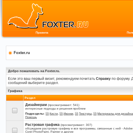
Правила
Пол
Foxter.ru
Добро пожаловать на Foxter.ru.
Если это ваш первый визит, рекомендуем почитать
Справку
по форуму. 
сообщений выберите раздел.
Графика
Раздел
Дизайнерам
(просматривают: 541)
интересные подходы и решения проблем
Подразделы
:
Кисти
,
Иконки
,
Текстуры
,
Материалы для дизайна
Помощь
Растровая графика
(просматривают: 307)
обсуждаем растровую графику и все программы, связанные с ней - Adobe
Corel PhotoPaint, Painter и другие