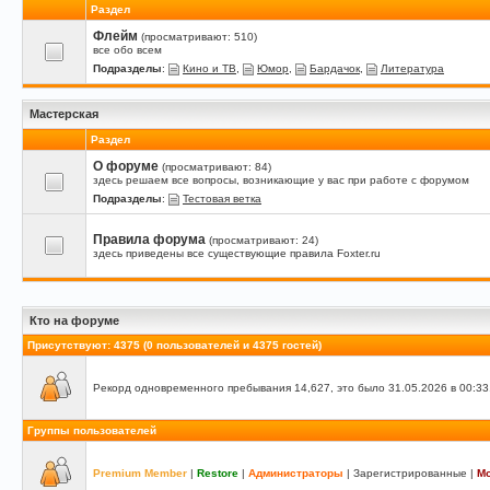
Раздел
Флейм
(просматривают: 510)
все обо всем
Подразделы
:
Кино и ТВ
,
Юмор
,
Бардачок
,
Литература
Мастерская
Раздел
О форуме
(просматривают: 84)
здесь решаем все вопросы, возникающие у вас при работе с форумом
Подразделы
:
Тестовая ветка
Правила форума
(просматривают: 24)
здесь приведены все существующие правила Foxter.ru
Кто на форуме
Присутствуют
: 4375 (0 пользователей и 4375 гостей)
Рекорд одновременного пребывания 14,627, это было 31.05.2026 в 00:33
Группы пользователей
Premium Member
|
Restore
|
Администраторы
|
Зарегистрированные
|
М