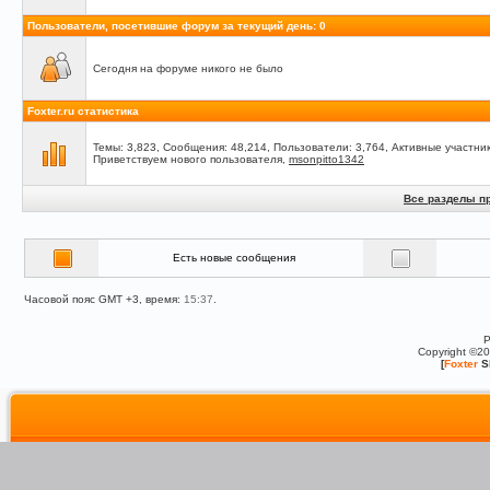
Пользователи, посетившие форум за текущий день: 0
Сегодня на форуме никого не было
Foxter.ru статистика
Темы: 3,823, Сообщения: 48,214, Пользователи: 3,764,
Активные участник
Приветствуем нового пользователя,
msonpitto1342
Все разделы п
Есть новые сообщения
Часовой пояс GMT +3, время:
15:37
.
P
Copyright ©2
[
Foxter
S