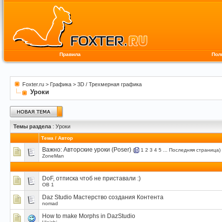
Правила
Пол
Foxter.ru
>
Графика
>
3D / Трехмерная графика
Уроки
Темы раздела
: Уроки
Тема
/
Автор
Важно:
Авторские уроки (Poser)
(
1
2
3
4
5
...
Последняя страница
)
ZoneMan
DoF, отписка чтоб не приставали :)
OB 1
Daz Studio Мастерство создания Контента
nomad
How to make Morphs in DazStudio