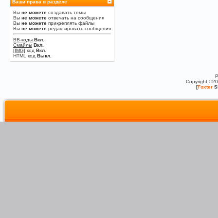
Ваши права в разделе
Вы
не можете
создавать темы
Вы
не можете
отвечать на сообщения
Вы
не можете
прикреплять файлы
Вы
не можете
редактировать сообщения
BB-коды
Вкл.
Смайлы
Вкл.
[IMG]
код
Вкл.
HTML код
Выкл.
P
Copyright ©2
[
Foxter
S