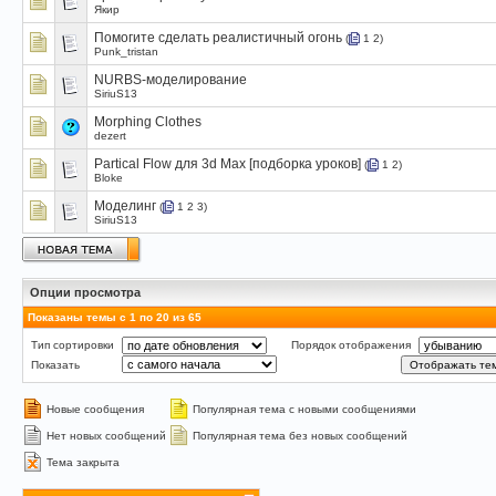
Якир
Помогите сделать реалистичный огонь
(
1
2
)
Punk_tristan
NURBS-моделирование
SiriuS13
Morphing Clothes
dezert
Partical Flow для 3d Max [подборка уроков]
(
1
2
)
Bloke
Моделинг
(
1
2
3
)
SiriuS13
Опции просмотра
Показаны темы с 1 по 20 из 65
Тип сортировки
Порядок отображения
Показать
Новые сообщения
Популярная тема с новыми сообщениями
Нет новых сообщений
Популярная тема без новых сообщений
Тема закрыта