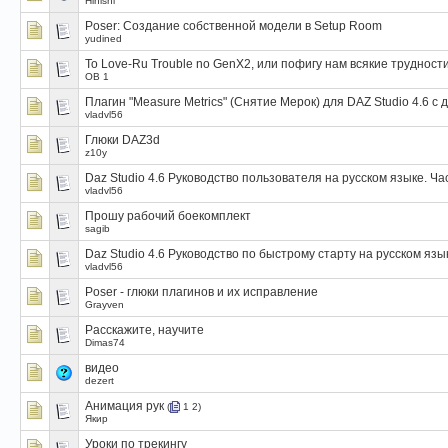
Hinishi
Poser: Создание собственной модели в Setup Room
yudined
To Love-Ru Trouble no GenX2, или пофигу нам всякие трудности
OB 1
Плагин "Measure Metrics" (Снятие Мерок) для DAZ Studio 4.6 с
vladvl56
Глюки DAZ3d
z10y
Daz Studio 4.6 Руководство пользователя на русском языке. Ча
vladvl56
Прошу рабочий боекомплект
sagib
Daz Studio 4.6 Руководство по быстрому старту на русском язы
vladvl56
Poser - глюки плагинов и их исправление
Grayven
Расскажите, научите
Dimas74
видео
dezert
Анимация рук
(
1
2
)
Якир
Уроки по трекингу