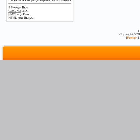
Вы
не можете
редактировать сообщения
BB-коды
Вкл.
Смайлы
Вкл.
[IMG]
код
Вкл.
HTML код
Выкл.
P
Copyright ©2
[
Foxter
S