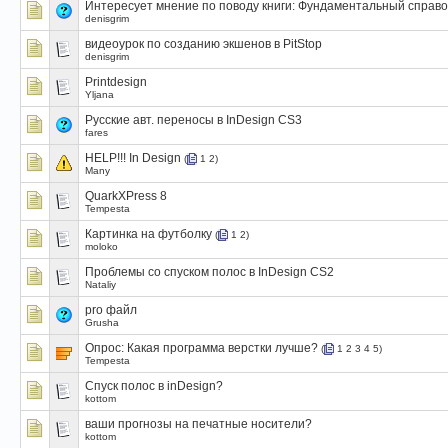
Интересует мнение по поводу книги: Фундаментальный справо
denisgrim
видеоурок по созданию экшенов в PitStop
denisgrim
Printdesign
Yljana
Русские авт. переносы в InDesign CS3
fares
HELP!!! In Design
(
1
2
)
Many
QuarkXPress 8
Tempesta
Картинка на футболку
(
1
2
)
moloko
Проблемы со спуском полос в InDesign CS2
Nataliy
pro файл
Grusha
Опрос:
Какая программа верстки лучше?
(
1
2
3
4
5
)
Tempesta
Спуск полос в inDesign?
kottom
ваши прогнозы на печатные носители?
kottom