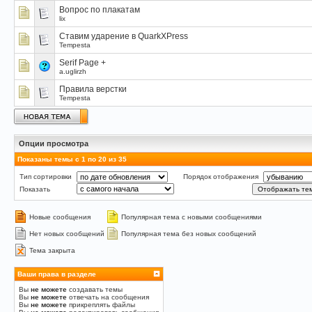
Вопрос по плакатам
lix
Ставим ударение в QuarkXPress
Tempesta
Serif Page +
a.uglirzh
Правила верстки
Tempesta
Опции просмотра
Показаны темы с 1 по 20 из 35
Тип сортировки
Порядок отображения
Показать
Новые сообщения
Популярная тема с новыми сообщениями
Нет новых сообщений
Популярная тема без новых сообщений
Тема закрыта
Ваши права в разделе
Вы
не можете
создавать темы
Вы
не можете
отвечать на сообщения
Вы
не можете
прикреплять файлы