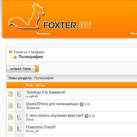
Правила
Пол
Foxter.ru
>
Графика
Полиграфия
Темы раздела
: Полиграфия
Тема
/
Автор
Таблицы Л.Б.Хавкиной
a.uglirzh
QuarkXPress для начинающих
(
1
2
)
Tempesta
С чего начать изучение верстки?
(
1
2
)
Лана
Помогите,Плиз!!!
ALex_26