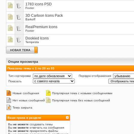
1783 icons PSD
Foxter
3D Cartoon Icons Pack
Barkoff
RealPremium Icons
Foxter
Dookied Icons
Tempesta
Опции просмотра
Показаны темы с 1 по 20 из 93
Тип сортировки
Порядок отображения
Показать
Новые сообщения
Популярная тема с новыми сообщениями
Нет новых сообщений
Популярная тема без новых сообщений
Тема закрыта
Ваши права в разделе
Вы
не можете
создавать темы
Вы
не можете
отвечать на сообщения
Вы
не можете
прикреплять файлы