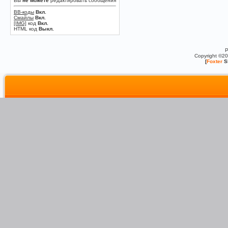
Вы
не можете
редактировать сообщения
BB-коды
Вкл.
Смайлы
Вкл.
[IMG]
код
Вкл.
HTML код
Выкл.
P
Copyright ©2
[
Foxter
S