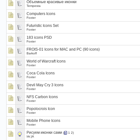
Объемные красивые иконки
Tempesta
Computers Icons
Foxter
Futuristic Icons Set
Foxter
183 icons PSD
Foxter
FROIS-01 Icons for MAC and PC (90 icons)
Barkoff
World of Warcraft Icons
Foxter
Coca Cola Icons
Foxter
Devil May Cry 3 Icons
Foxter
NFS Carbon Icons
Foxter
Popolocrois Icon
Foxter
Mobile Phone Icons
Foxter
Рисуем иконки сами
(
1
2
)
Irk:)A