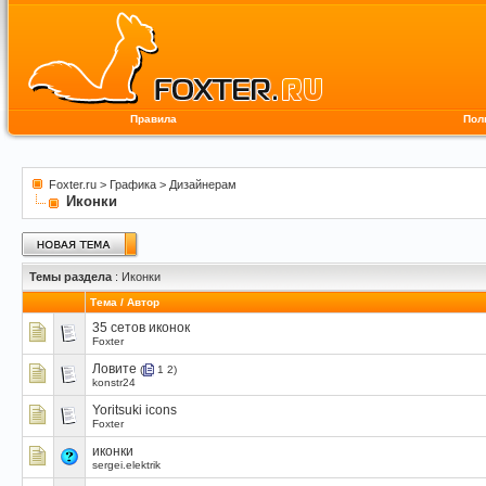
Правила
Пол
Foxter.ru
>
Графика
>
Дизайнерам
Иконки
Темы раздела
: Иконки
Тема
/
Автор
35 сетов иконок
Foxter
Ловите
(
1
2
)
konstr24
Yoritsuki icons
Foxter
иконки
sergei.elektrik