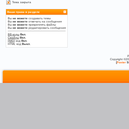
Тема закрыта
Ваши права в разделе
Вы
не можете
создавать темы
Вы
не можете
отвечать на сообщения
Вы
не можете
прикреплять файлы
Вы
не можете
редактировать сообщения
BB-коды
Вкл.
Смайлы
Вкл.
[IMG]
код
Вкл.
HTML код
Выкл.
P
Copyright ©2
[
Foxter
S