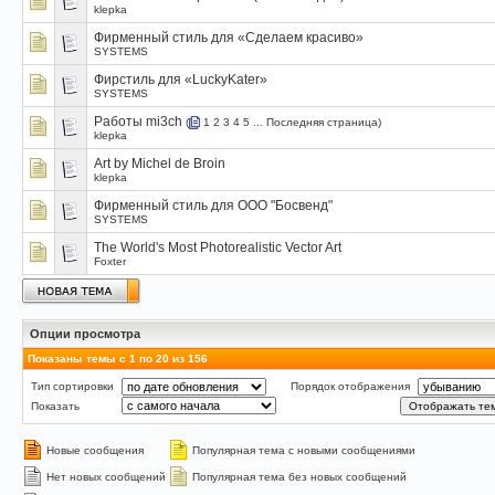
klepka
Фирменный стиль для «Сделаем красиво»
SYSTEMS
Фирстиль для «LuckyKater»
SYSTEMS
Работы mi3ch
(
1
2
3
4
5
...
Последняя страница
)
klepka
Art by Michel de Broin
klepka
Фирменный стиль для ООО "Босвенд"
SYSTEMS
The World's Most Photorealistic Vector Art
Foxter
Опции просмотра
Показаны темы с 1 по 20 из 156
Тип сортировки
Порядок отображения
Показать
Новые сообщения
Популярная тема с новыми сообщениями
Нет новых сообщений
Популярная тема без новых сообщений