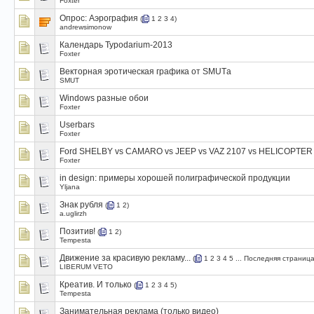
Foxter
Опрос:
Аэрография
(
1
2
3
4
)
andrewsimonow
Календарь Typodarium-2013
Foxter
Векторная эротическая графика от SMUTа
SMUT
Windows разные обои
Foxter
Userbars
Foxter
Ford SHELBY vs CAMARO vs JEEP vs VAZ 2107 vs HELICOPTER
Foxter
in design: примеры хорошей полиграфической продукции
Yljana
Знак рубля
(
1
2
)
a.uglirzh
Позитив!
(
1
2
)
Tempesta
Движение за красивую рекламу...
(
1
2
3
4
5
...
Последняя страниц
LIBERUM VETO
Креатив. И только
(
1
2
3
4
5
)
Tempesta
Занимательная реклама (только видео)