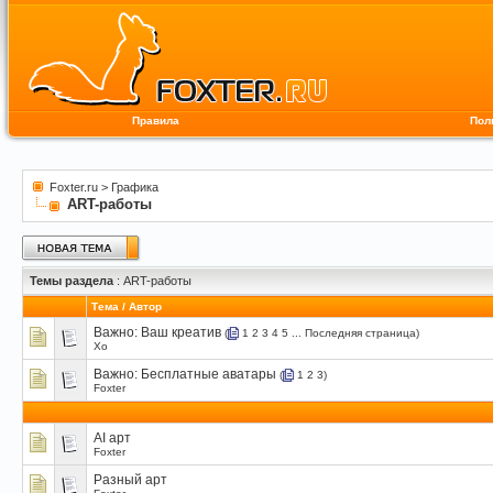
Правила
Пол
Foxter.ru
>
Графика
ART-работы
Темы раздела
: ART-работы
Тема
/
Автор
Важно:
Ваш креатив
(
1
2
3
4
5
...
Последняя страница
)
Xo
Важно:
Бесплатные аватары
(
1
2
3
)
Foxter
AI арт
Foxter
Разный арт