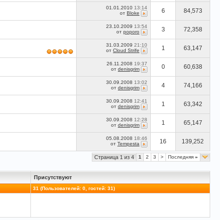
01.01.2010
13:14
6
84,573
от
Bloke
23.10.2009
13:54
3
72,358
от
poporo
31.03.2009
21:10
1
63,147
от
Cloud Strife
26.11.2008
19:37
0
60,638
от
denisgrim
30.09.2008
13:02
4
74,166
от
denisgrim
30.09.2008
12:41
1
63,342
от
denisgrim
30.09.2008
12:28
1
65,147
от
denisgrim
05.08.2008
18:46
16
139,252
от
Tempesta
Страница 1 из 4
1
2
3
>
Последняя
»
Присутствуют
31 (Пользователей: 0, гостей: 31)