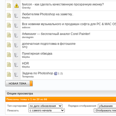
favicon - как сделать качественную прозрачную иконку?
Grenky
Любителям Photoshop на заметку..
klepka
Все новинки музыкального и продакшн софта для PC & MAC O
ssboxx
Artweaver — бесплатный аналог Corel Painter!
denisgrim
допечатная подготовка в фотошопе
SFQ
Пунктирная обводка
klepka
HDR
klepka
Задача по Photoshop
(
1
2
)
Tempesta
Опции просмотра
Показаны темы с 1 по 20 из 66
Тип сортировки
Порядок отображения
Показать