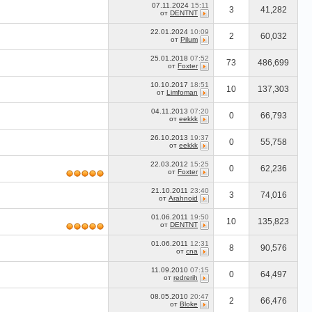
07.11.2024
15:11
3
41,282
от
DENTNT
22.01.2024
10:09
2
60,032
от
Pilum
25.01.2018
07:52
73
486,699
от
Foxter
10.10.2017
18:51
10
137,303
от
Limfoman
04.11.2013
07:20
0
66,793
от
eekkk
26.10.2013
19:37
0
55,758
от
eekkk
22.03.2012
15:25
0
62,236
от
Foxter
21.10.2011
23:40
3
74,016
от
Arahnoid
01.06.2011
19:50
10
135,823
от
DENTNT
01.06.2011
12:31
8
90,576
от
cna
11.09.2010
07:15
0
64,497
от
redrerih
08.05.2010
20:47
2
66,476
от
Bloke