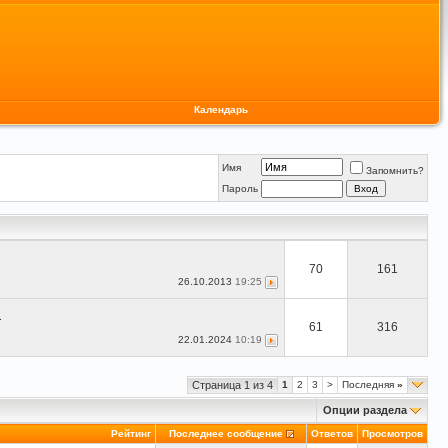
Календарь
Имя
Запомнить?
Пароль
70
161
26.10.2013
19:25
.
61
316
22.01.2024
10:19
Страница 1 из 4
1
2
3
>
Последняя
»
Опции раздела
Рейтинг
Последнее сообщение
Ответов
Просмотров