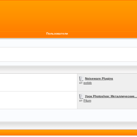
Пользователи
Noiseware Plugins
от
eekkk
Урок Photoshop: Металлические..
от
Pilum