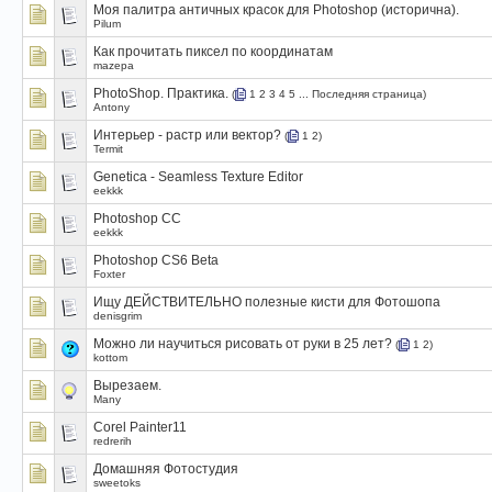
Моя палитра античных красок для Photoshop (исторична).
Pilum
Как прочитать пиксел по координатам
mazepa
PhotoShop. Практика.
(
1
2
3
4
5
...
Последняя страница
)
Antony
Интерьер - растр или вектор?
(
1
2
)
Termit
Genetica - Seamless Texture Editor
eekkk
Photoshop CC
eekkk
Photoshop CS6 Beta
Foxter
Ищу ДЕЙСТВИТЕЛЬНО полезные кисти для Фотошопа
denisgrim
Можно ли научиться рисовать от руки в 25 лет?
(
1
2
)
kottom
Вырезаем.
Many
Corel Painter11
redrerih
Домашняя Фотостудия
sweetoks