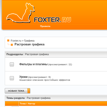
Правила
Foxter.ru
>
Графика
Растровая графика
Подразделы
: Растровая графика
Фильтры и плагины
(просматривают: 11)
Уроки
(просматривают: 9)
пошаговое описание простейших эффектов
Темы раздела
: Растровая графика
Тема
/
Автор