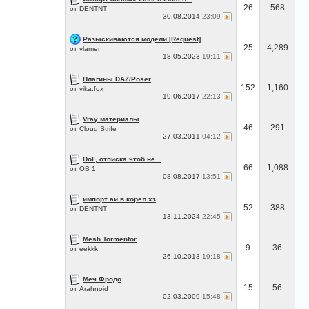
26
568
от
DENTNT
30.08.2014
23:09
Разыскиваются модели [Request]
25
4,289
от
vlamen
18.05.2023
19:11
Плагины DAZ/Poser
152
1,160
от
vika.fox
19.06.2017
22:13
Vray материалы
46
291
от
Cloud Strife
27.03.2011
04:12
DoF, отписка чтоб не...
66
1,088
от
OB 1
08.08.2017
13:51
импорт аи в корел хз
52
388
от
DENTNT
13.11.2024
22:45
Mesh Tormentor
9
36
от
eekkk
26.10.2013
19:18
Меч Фродо
15
56
от
Arahnoid
02.03.2009
15:48