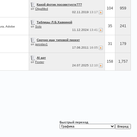
Какой фотик посоветуете???
104
959
от
OlgaMed
02.11.2019
13:17
Таблицы Л.Б.Хавкиной
35
241
ura, Adobe
от
Solo
11.12.2024
13:41
Срочно ищу типовой проект
31
179
от
jaroslav1
17.06.2011
16:05
AI арт
158
1,757
от
Foxter
24.07.2025
12:10
Быстрый переход