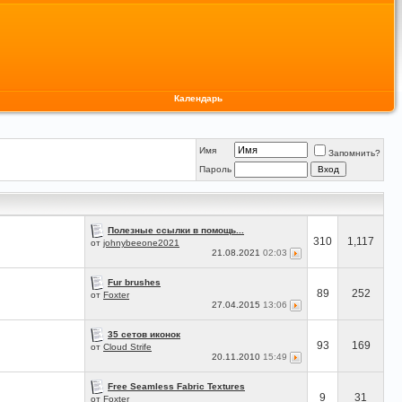
Календарь
Имя
Запомнить?
Пароль
Полезные ссылки в помощь...
310
1,117
от
johnybeeone2021
21.08.2021
02:03
Fur brushes
89
252
от
Foxter
27.04.2015
13:06
35 сетов иконок
93
169
от
Cloud Strife
20.11.2010
15:49
Free Seamless Fabric Textures
9
31
от
Foxter