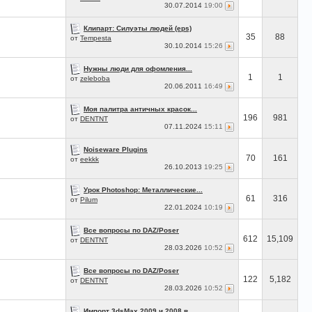
30.07.2014
19:00
Клипарт: Силуэты людей (eps)
35
88
от
Tempesta
30.10.2014
15:26
Нужны люди для офомления...
1
1
от
zeleboba
20.06.2011
16:49
Моя палитра античных красок...
196
981
от
DENTNT
07.11.2024
15:11
Noiseware Plugins
70
161
от
eekkk
26.10.2013
19:25
Урок Photoshop: Металлические...
61
316
от
Pilum
22.01.2024
10:19
Все вопросы по DAZ/Poser
612
15,109
от
DENTNT
28.03.2026
10:52
Все вопросы по DAZ/Poser
122
5,182
от
DENTNT
28.03.2026
10:52
Импорт 3dsMax 2009 и 2008 в...