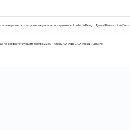
бой поверхности. Сюда же вопросы по программам Adobe InDesign, QuarkXPress, Corel Vent
ы по соответствующим программам - ArchiCAD, AutoCAD, Arcon и другим