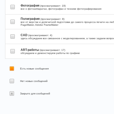
Фотография
(просматривают: 19)
все о фотоаппаратах, фотографах и технике фотографирования
Полиграфия
(просматривают: 8)
все от верстки и допечатной подготовки до самого процесса печати на лю
PageMaker, Adobe FrameMaker
CAD
(просматривают: 4)
здесь обсуждаем все связанное с моделированием, а также задаем вопрос
ART-работы
(просматривают: 17)
обсуждаем и демонстируем работы по графике
Есть новые сообщения
Нет новых сообщений
Закрыто для сообщений