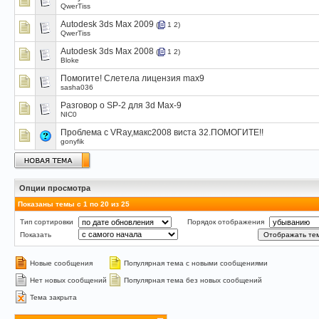
QwerTiss
Autodesk 3ds Max 2009
(
1
2
)
QwerTiss
Autodesk 3ds Max 2008
(
1
2
)
Bloke
Помогите! Слетела лицензия max9
sasha036
Разговор о SP-2 для 3d Max-9
NIC0
Проблема с VRay,макс2008 виста 32.ПОМОГИТЕ!!
gonyfik
Опции просмотра
Показаны темы с 1 по 20 из 25
Тип сортировки
Порядок отображения
Показать
Новые сообщения
Популярная тема с новыми сообщениями
Нет новых сообщений
Популярная тема без новых сообщений
Тема закрыта