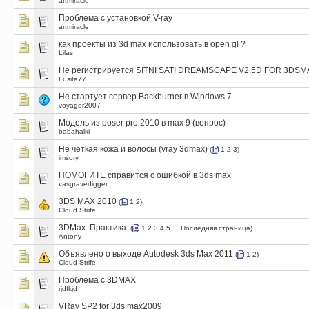
artmiracle
Проблема с установкой V-ray
artmiracle
как проекты из 3d max использовать в open gl ?
Lilas
Не регистрируется SITNI SATI DREAMSCAPE V2.5D FOR 3DSM
Lusita77
Не стартует сервер Backburner в Windows 7
voyager2007
Модель из poser pro 2010 в max 9 (вопрос)
babahalki
Не четкая кожа и волосы (vray 3dmax)
(
1
2
3
)
imsory
ПОМОГИТЕ справится с ошибкой в 3ds max
vasgravedigger
3DS MAX 2010
(
1
2
)
Cloud Strife
3DMax. Практика.
(
1
2
3
4
5
...
Последняя страница
)
Antony
Объявлено о выходе Autodesk 3ds Max 2011
(
1
2
)
Cloud Strife
Проблема c 3DMAX
rjdfkjd
VRay SP2 for 3ds max2009