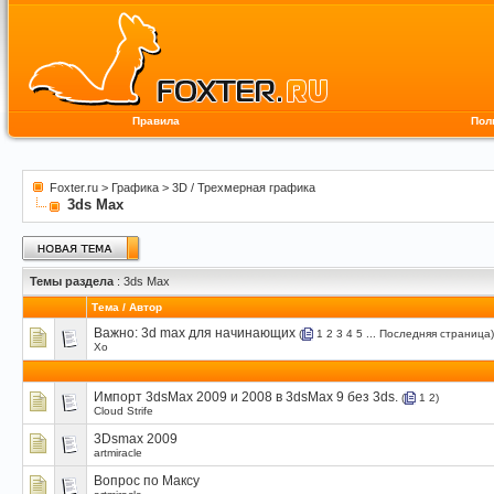
Правила
Пол
Foxter.ru
>
Графика
>
3D / Трехмерная графика
3ds Max
Темы раздела
: 3ds Max
Тема
/
Автор
Важно:
3d max для начинающих
(
1
2
3
4
5
...
Последняя страница
)
Xo
Импорт 3dsMax 2009 и 2008 в 3dsMax 9 без 3ds.
(
1
2
)
Cloud Strife
3Dsmax 2009
artmiracle
Вопрос по Максу