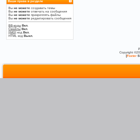
Ваши права в разделе
Вы
не можете
создавать темы
Вы
не можете
отвечать на сообщения
Вы
не можете
прикреплять файлы
Вы
не можете
редактировать сообщения
BB-коды
Вкл.
Смайлы
Вкл.
[IMG]
код
Вкл.
HTML код
Выкл.
P
Copyright ©2
[
Foxter
S