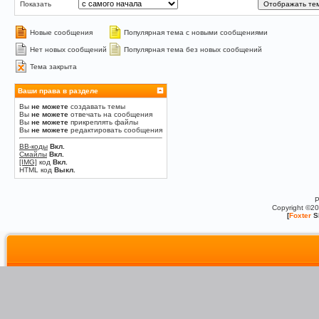
Показать
Новые сообщения
Популярная тема с новыми сообщениями
Нет новых сообщений
Популярная тема без новых сообщений
Тема закрыта
Ваши права в разделе
Вы
не можете
создавать темы
Вы
не можете
отвечать на сообщения
Вы
не можете
прикреплять файлы
Вы
не можете
редактировать сообщения
BB-коды
Вкл.
Смайлы
Вкл.
[IMG]
код
Вкл.
HTML код
Выкл.
P
Copyright ©2
[
Foxter
S