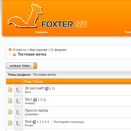
Правила
Пол
Foxter.ru
>
Мастерская
>
О форуме
Тестовая ветка
Темы раздела
: Тестовая ветка
Тема
/
Автор
30 постов!!!
(
1
2
)
Rom
Тест
(
1
2
3
)
snappy
Просто проба
powerklan
Test
(
1
2
3
4
5
...
Последняя страница
)
Foxter