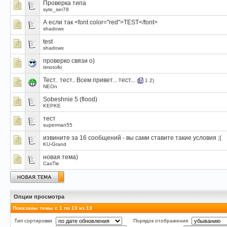
Проверка типа
syte_ser78
А если так <font color="red">TEST</font>
shadowx
test
shadowx
проверко связи о)
timotolki
Тест.. тест.. Всем привет... тест...
(
1
2
)
NEOn
Sobeshnie 5 (flood)
KEPKE
тест
superman55
извините за 16 сообщений - вы сами ставите такие условия ;(
KU-Grand
новая тема)
CasTle
Опции просмотра
Показаны темы с 1 по 13 из 13
Тип сортировки
Порядок отображения