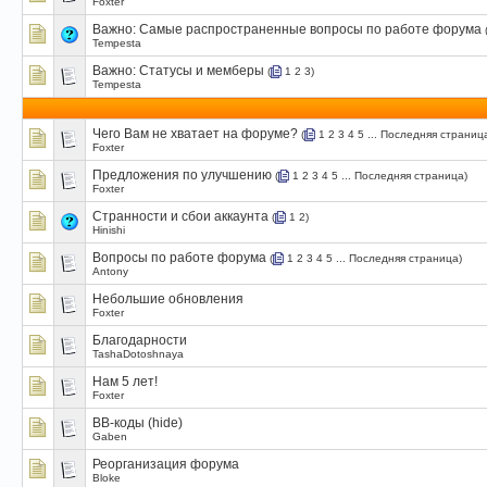
Foxter
Важно:
Самые распространенные вопросы по работе форума
Tempesta
Важно:
Статусы и мемберы
(
1
2
3
)
Tempesta
Чего Вам не хватает на форуме?
(
1
2
3
4
5
...
Последняя страниц
Foxter
Предложения по улучшению
(
1
2
3
4
5
...
Последняя страница
)
Foxter
Странности и сбои аккаунта
(
1
2
)
Hinishi
Вопросы по работе форума
(
1
2
3
4
5
...
Последняя страница
)
Antony
Небольшие обновления
Foxter
Благодарности
TashaDotoshnaya
Нам 5 лет!
Foxter
BB-коды (hide)
Gaben
Реорганизация форума
Bloke