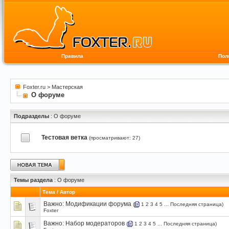
Правила
Пол
Foxter.ru
>
Мастерская
О форуме
Подразделы
: О форуме
Тестовая ветка
(просматривают: 27)
Темы раздела
: О форуме
Тема
/
Автор
Важно:
Модификации форума
(
1
2
3
4
5
...
Последняя страница
)
Foxter
Важно:
Набор модераторов
(
1
2
3
4
5
...
Последняя страница
)