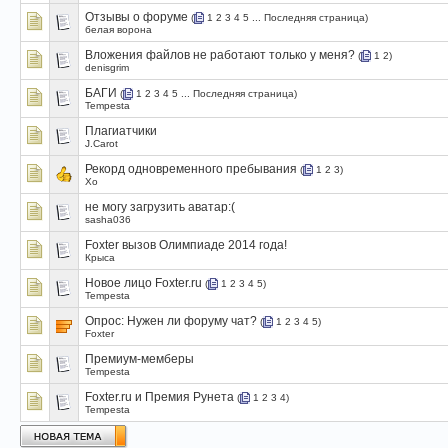
Отзывы о форуме
(
1
2
3
4
5
...
Последняя страница
)
белая ворона
Вложения файлов не работают только у меня?
(
1
2
)
denisgrim
БАГИ
(
1
2
3
4
5
...
Последняя страница
)
Tempesta
Плагиатчики
J.Carot
Рекорд одновременного пребывания
(
1
2
3
)
Xo
не могу загрузить аватар:(
sasha036
Foxter вызов Олимпиаде 2014 года!
Крыса
Новое лицо Foxter.ru
(
1
2
3
4
5
)
Tempesta
Опрос:
Нужен ли форуму чат?
(
1
2
3
4
5
)
Foxter
Премиум-мемберы
Tempesta
Foxter.ru и Премия Рунета
(
1
2
3
4
)
Tempesta