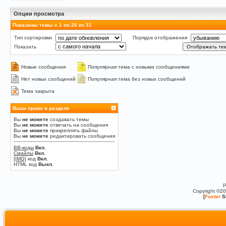
Опции просмотра
Показаны темы с 1 по 20 из 31
Тип сортировки
Порядок отображения
Показать
Новые сообщения
Популярная тема с новыми сообщениями
Нет новых сообщений
Популярная тема без новых сообщений
Тема закрыта
Ваши права в разделе
Вы
не можете
создавать темы
Вы
не можете
отвечать на сообщения
Вы
не можете
прикреплять файлы
Вы
не можете
редактировать сообщения
BB-коды
Вкл.
Смайлы
Вкл.
[IMG]
код
Вкл.
HTML код
Выкл.
P
Copyright ©2
[
Foxter
S