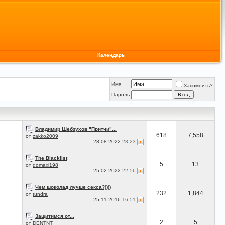
Календарь
Имя
Запомнить?
Пароль
Владимир Шебзухов "Притчи"...
618
7,558
от
zakko2009
28.08.2022
23:23
The Blacklist
5
13
от
domaxi198
25.02.2022
22:56
Чем шоколад лучше секса?))))
232
1,844
от
tundra
25.11.2016
16:51
Защитимся от...
2
5
от
DENTNT