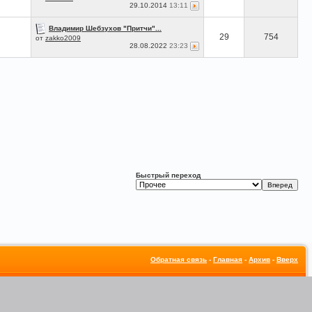
29.10.2014
13:11
Владимир Шебзухов "Притчи"...
29
754
от
zakko2009
28.08.2022
23:23
Быстрый переход
Обратная связь
-
Главная
-
Архив
-
Вверх