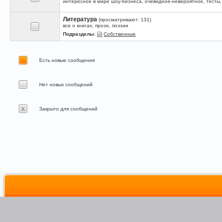
интересное в мире шоу-бизнеса, очевидное-невероятное, тесты,
Литература
(просматривают: 131)
все о книгах, прозе, поэзии
Подразделы
:
Собственные
Есть новые сообщения
Нет новых сообщений
Закрыто для сообщений