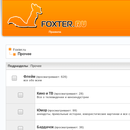
Правила
Foxter.ru
Прочее
Подразделы
: Прочее
Флейм
(просматривают: 626)
все обо всем
Кино и ТВ
(просматривают: 28)
Все о телевидении и киноиндустрии
Юмор
(просматривают: 99)
анекдоты, прикольные истории, юмористические картинки и все 
Бардачок
(просматривают: 36)