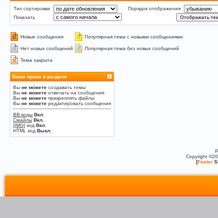
Тип сортировки
Порядок отображения
Показать
Новые сообщения
Популярная тема с новыми сообщениями
Нет новых сообщений
Популярная тема без новых сообщений
Тема закрыта
Ваши права в разделе
Вы
не можете
создавать темы
Вы
не можете
отвечать на сообщения
Вы
не можете
прикреплять файлы
Вы
не можете
редактировать сообщения
BB-коды
Вкл.
Смайлы
Вкл.
[IMG]
код
Вкл.
HTML код
Выкл.
P
Copyright ©2
[
Foxter
S