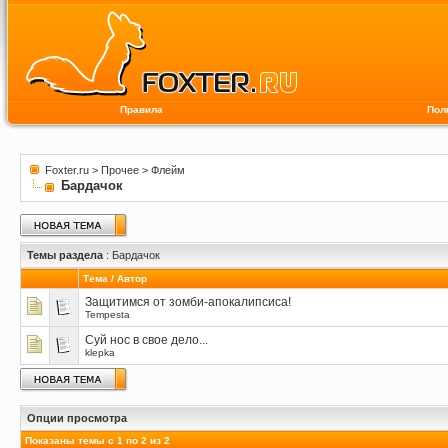
Правила
Пол
Foxter.ru
>
Прочее
>
Флейм
Бардачок
Темы раздела
: Бардачок
Тема
/
Автор
Защитимся от зомби-апокалипсиса!
Tempesta
Суй нос в свое дело...
klepka
Опции просмотра
Показаны темы с 1 по 2 из 2