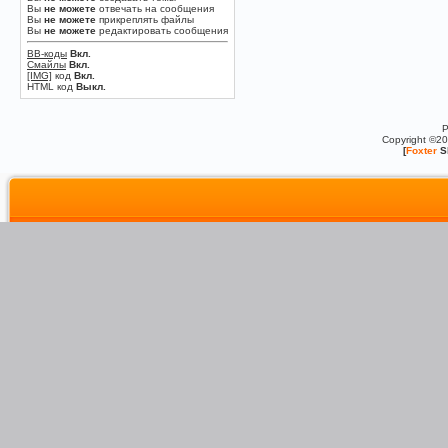
Вы
не можете
отвечать на сообщения
Вы
не можете
прикреплять файлы
Вы
не можете
редактировать сообщения
BB-коды
Вкл.
Смайлы
Вкл.
[IMG]
код
Вкл.
HTML код
Выкл.
P
Copyright ©2
[
Foxter
S