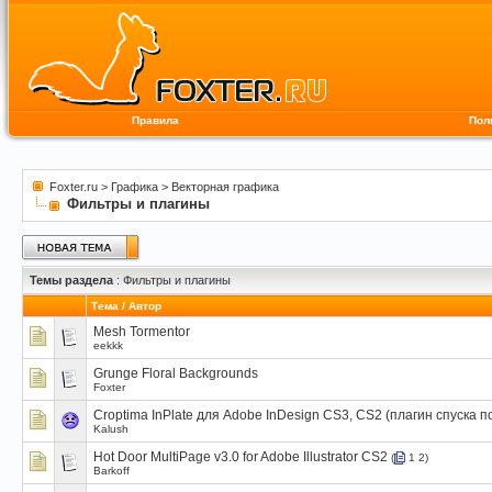
Правила
Пол
Foxter.ru
>
Графика
>
Векторная графика
Фильтры и плагины
Темы раздела
: Фильтры и плагины
Тема
/
Автор
Mesh Tormentor
eekkk
Grunge Floral Backgrounds
Foxter
Croptima InPlate для Adobe InDesign CS3, CS2 (плагин спуска п
Kalush
Hot Door MultiPage v3.0 for Adobe Illustrator CS2
(
1
2
)
Barkoff