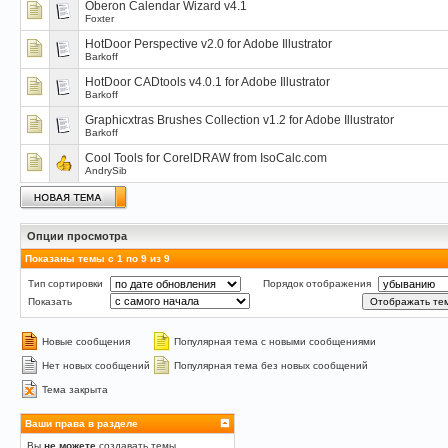
Oberon Calendar Wizard v4.1
Foxter
HotDoor Perspective v2.0 for Adobe Illustrator
Barkoff
HotDoor CADtools v4.0.1 for Adobe Illustrator
Barkoff
Graphicxtras Brushes Collection v1.2 for Adobe Illustrator
Barkoff
Cool Tools for CorelDRAW from IsoCalc.com
AndrySib
Опции просмотра
Показаны темы с 1 по 9 из 9
Тип сортировки
Порядок отображения
Показать
Новые сообщения
Популярная тема с новыми сообщениями
Нет новых сообщений
Популярная тема без новых сообщений
Тема закрыта
Ваши права в разделе
Вы
не можете
создавать темы