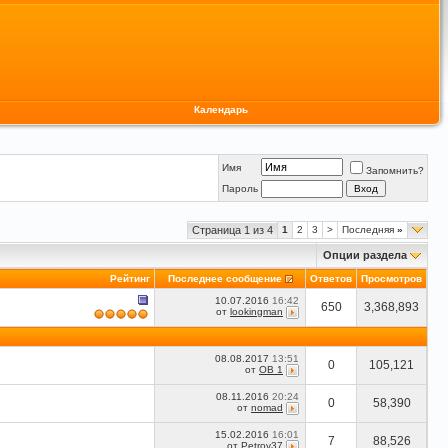
Календарь
Имя
Запомнить?
Пароль
Страница 1 из 4
1
2
3
>
Последняя
»
Опции раздела
Рейтинг
Последнее сообщение
Ответов
Просмотров
10.07.2016
16:42
650
3,368,893
от
lookingman
08.08.2017
13:51
0
105,121
от
OB 1
08.11.2016
20:24
0
58,390
от
nomad
15.02.2016
16:01
7
88,526
от
Petrov37