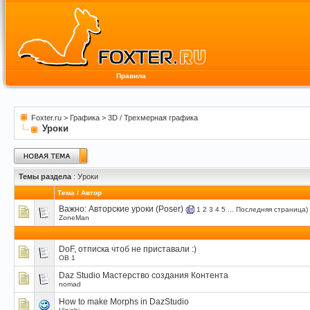
Правила
Foxter.ru
>
Графика
>
3D / Трехмерная графика
Уроки
Темы раздела
: Уроки
Тема
/
Автор
Важно:
Авторские уроки (Poser)
(
1
2
3
4
5
...
Последняя страница
)
ZoneMan
DoF, отписка чтоб не приставали :)
OB 1
Daz Studio Мастерство создания Контента
nomad
How to make Morphs in DazStudio