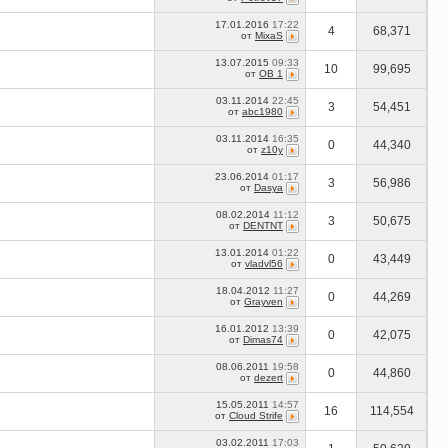
17.01.2016
17:22
4
68,371
от
MixaS
13.07.2015
09:33
10
99,695
от
OB 1
03.11.2014
22:45
3
54,451
от
abc1980
03.11.2014
16:35
0
44,340
от
z10y
23.06.2014
01:17
3
56,986
от
Dasya
08.02.2014
11:12
3
50,675
от
DENTNT
13.01.2014
01:22
0
43,449
от
vladvl56
18.04.2012
11:27
0
44,269
от
Grayven
16.01.2012
13:39
0
42,075
от
Dimas74
08.06.2011
19:58
0
44,860
от
dezert
15.05.2011
14:57
16
114,554
от
Cloud Strife
03.02.2011
17:03