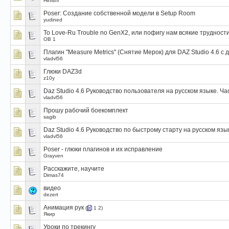
Hinishi
Poser: Создание собственной модели в Setup Room
yudined
To Love-Ru Trouble no GenX2, или пофигу нам всякие трудности
OB 1
Плагин "Measure Metrics" (Снятие Мерок) для DAZ Studio 4.6 с
vladvl56
Глюки DAZ3d
z10y
Daz Studio 4.6 Руководство пользователя на русском языке. Ча
vladvl56
Прошу рабочий боекомплект
sagib
Daz Studio 4.6 Руководство по быстрому старту на русском язы
vladvl56
Poser - глюки плагинов и их исправление
Grayven
Расскажите, научите
Dimas74
видео
dezert
Анимация рук
(
1
2
)
Якир
Уроки по трекингу