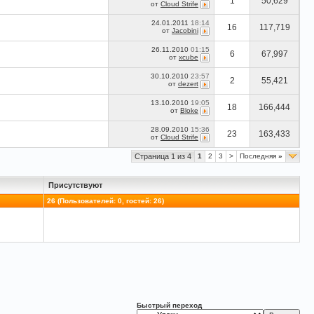
1
50,629
от
Cloud Strife
24.01.2011
18:14
16
117,719
от
Jacobini
26.11.2010
01:15
6
67,997
от
xcube
30.10.2010
23:57
2
55,421
от
dezert
13.10.2010
19:05
18
166,444
от
Bloke
28.09.2010
15:36
23
163,433
от
Cloud Strife
Страница 1 из 4
1
2
3
>
Последняя
»
Присутствуют
26 (Пользователей: 0, гостей: 26)
Быстрый переход