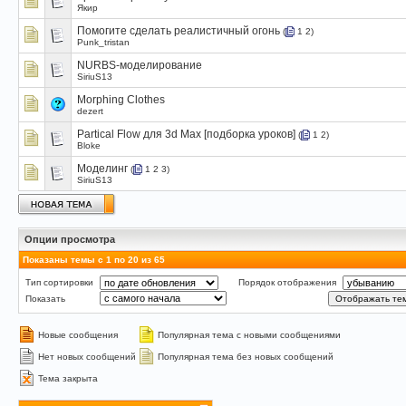
Якир
Помогите сделать реалистичный огонь
(
1
2
)
Punk_tristan
NURBS-моделирование
SiriuS13
Morphing Clothes
dezert
Partical Flow для 3d Max [подборка уроков]
(
1
2
)
Bloke
Моделинг
(
1
2
3
)
SiriuS13
Опции просмотра
Показаны темы с 1 по 20 из 65
Тип сортировки
Порядок отображения
Показать
Новые сообщения
Популярная тема с новыми сообщениями
Нет новых сообщений
Популярная тема без новых сообщений
Тема закрыта