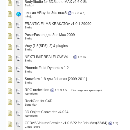
BodyStudio for 3DStudio MAX v2.6.0.8b
Barkoff
плагин VRay for 3ds max8
(
1
2
3
4
5
)
mkejo
FRANTIC FILMS KRAKATOA v1.0.1.29090
Bloke
PoserFusion для 3ds Max 2009
Bloke
Vray [1.5(SP5), 2] & plugins
Bloke
NEXTLIMIT REALFLOW V4.....
(
1
2
3
)
Bloke
Phoenix Fluid Dynamics 1.2
Bloke
Snowflow 1.8 для 3ds max [2009-2011]
Bloke
RPC archvision
(
1
2
3
4
5
...
Последняя страница
)
xameleon
RockGen for C4D
ZoneMan
3D Object Converter v4.024
xameleon
CEBAS VolumeBreaker v1.0 SP2 for 3ds Max(32/64)
(
1
2
)
Cloud Strife