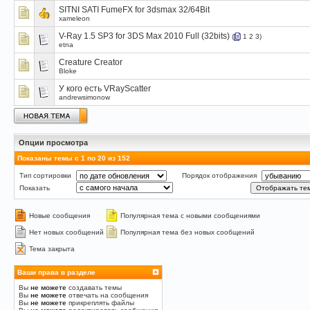
SITNI SATI FumeFX for 3dsmax 32/64Bit
xameleon
V-Ray 1.5 SP3 for 3DS Max 2010 Full (32bits)
(
1
2
3
)
etna
Creature Creator
Bloke
У кого есть VRayScatter
andrewsimonow
Опции просмотра
Показаны темы с 1 по 20 из 152
Тип сортировки
Порядок отображения
Показать
Новые сообщения
Популярная тема с новыми сообщениями
Нет новых сообщений
Популярная тема без новых сообщений
Тема закрыта
Ваши права в разделе
Вы
не можете
создавать темы
Вы
не можете
отвечать на сообщения
Вы
не можете
прикреплять файлы