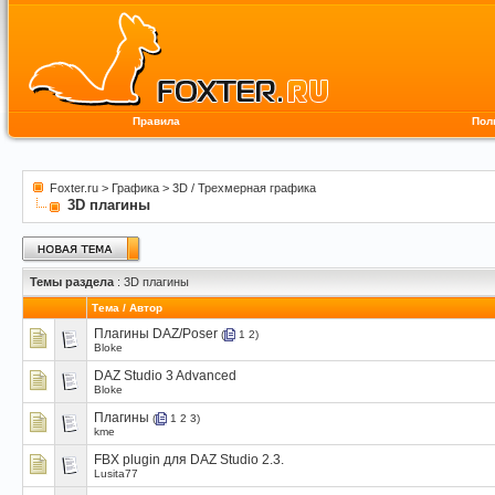
Правила
Пол
Foxter.ru
>
Графика
>
3D / Трехмерная графика
3D плагины
Темы раздела
: 3D плагины
Тема
/
Автор
Плагины DAZ/Poser
(
1
2
)
Bloke
DAZ Studio 3 Advanced
Bloke
Плагины
(
1
2
3
)
kme
FBX plugin для DAZ Studio 2.3.
Lusita77