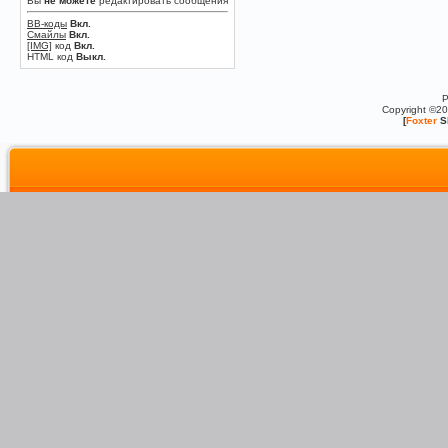
Вы
не можете
редактировать сообщения
BB-коды
Вкл.
Смайлы
Вкл.
[IMG]
код
Вкл.
HTML код
Выкл.
P
Copyright ©2
[
Foxter
S