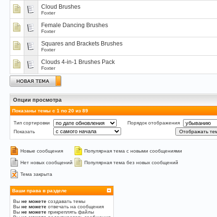
Cloud Brushes
Foxter
Female Dancing Brushes
Foxter
Squares and Brackets Brushes
Foxter
Clouds 4-in-1 Brushes Pack
Foxter
Опции просмотра
Показаны темы с 1 по 20 из 89
Тип сортировки
Порядок отображения
Показать
Новые сообщения
Популярная тема с новыми сообщениями
Нет новых сообщений
Популярная тема без новых сообщений
Тема закрыта
Ваши права в разделе
Вы
не можете
создавать темы
Вы
не можете
отвечать на сообщения
Вы
не можете
прикреплять файлы