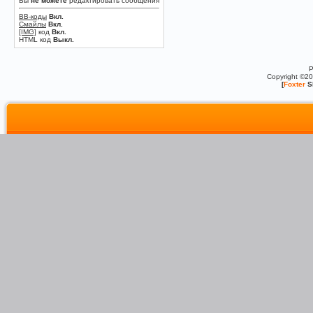
Вы
не можете
редактировать сообщения
BB-коды
Вкл.
Смайлы
Вкл.
[IMG]
код
Вкл.
HTML код
Выкл.
P
Copyright ©2
[
Foxter
S