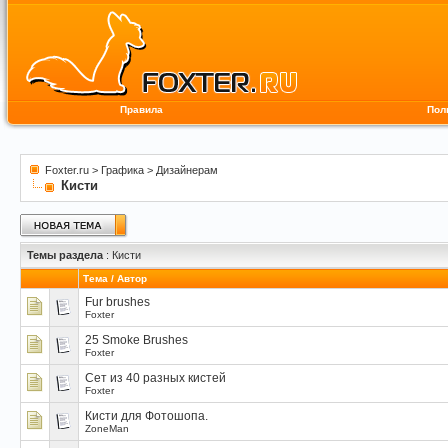
Правила
Пол
Foxter.ru
>
Графика
>
Дизайнерам
Кисти
Темы раздела
: Кисти
Тема
/
Автор
Fur brushes
Foxter
25 Smoke Brushes
Foxter
Сет из 40 разных кистей
Foxter
Кисти для Фотошопа.
ZoneMan