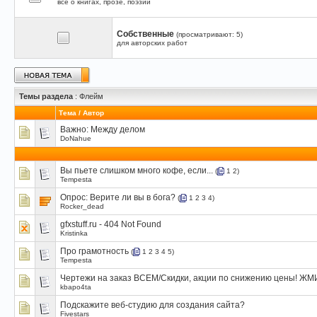
все о книгах, прозе, поэзии
Собственные
(просматривают: 5)
для авторских работ
Темы раздела
: Флейм
Тема
/
Автор
Важно:
Между делом
DoNahue
Вы пьете слишком много кофе, если...
(
1
2
)
Tempesta
Опрос:
Верите ли вы в бога?
(
1
2
3
4
)
Rocker_dead
gfxstuff.ru - 404 Not Found
Kristinka
Про грамотность
(
1
2
3
4
5
)
Tempesta
Чертежи на заказ ВСЕМ/Скидки, акции по снижению цены! ЖМ
kbapo4ta
Подскажите веб-студию для создания сайта?
Fivestars