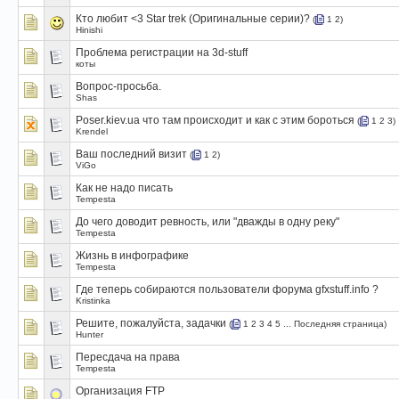
Кто любит <3 Star trek (Оригинальные серии)?
(
1
2
)
Hinishi
Проблема регистрации на 3d-stuff
коты
Вопрос-просьба.
Shas
Poser.kiev.ua что там происходит и как с этим бороться
(
1
2
3
)
Krendel
Ваш последний визит
(
1
2
)
ViGo
Как не надо писать
Tempesta
До чего доводит ревность, или "дважды в одну реку"
Tempesta
Жизнь в инфографике
Tempesta
Где теперь собираются пользователи форума gfxstuff.info ?
Kristinka
Решите, пожалуйста, задачки
(
1
2
3
4
5
...
Последняя страница
)
Hunter
Пересдача на права
Tempesta
Организация FTP