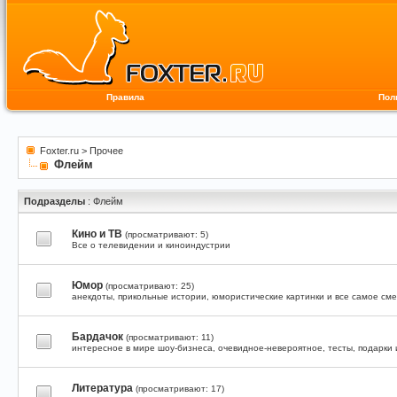
Правила
Пол
Foxter.ru
>
Прочее
Флейм
Подразделы
: Флейм
Кино и ТВ
(просматривают: 5)
Все о телевидении и киноиндустрии
Юмор
(просматривают: 25)
анекдоты, прикольные истории, юмористические картинки и все самое см
Бардачок
(просматривают: 11)
интересное в мире шоу-бизнеса, очевидное-невероятное, тесты, подарки 
Литература
(просматривают: 17)