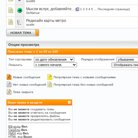
test86
Мысли вслух, добавляйте...
(
1
2
3
4
5
...
Последняя страница
)
DoNahue
Редизайн карты метро
azalio
Опции просмотра
Показаны темы с 1 по 20 из 349
Тип сортировки
Порядок отображения
Показать
Новые сообщения
Популярная тема с новыми сообщениями
Нет новых сообщений
Популярная тема без новых сообщений
Тема закрыта
Ваши права в разделе
Вы
не можете
создавать темы
Вы
не можете
отвечать на сообщения
Вы
не можете
прикреплять файлы
Вы
не можете
редактировать сообщения
BB-коды
Вкл.
Смайлы
Вкл.
[IMG]
код
Вкл.
HTML код
Выкл.