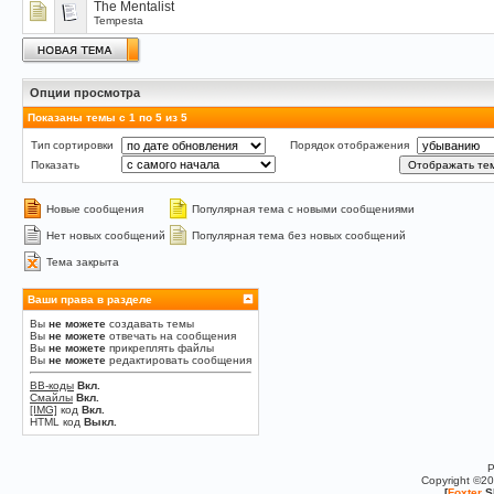
The Mentalist
Tempesta
Опции просмотра
Показаны темы с 1 по 5 из 5
Тип сортировки
Порядок отображения
Показать
Новые сообщения
Популярная тема с новыми сообщениями
Нет новых сообщений
Популярная тема без новых сообщений
Тема закрыта
Ваши права в разделе
Вы
не можете
создавать темы
Вы
не можете
отвечать на сообщения
Вы
не можете
прикреплять файлы
Вы
не можете
редактировать сообщения
BB-коды
Вкл.
Смайлы
Вкл.
[IMG]
код
Вкл.
HTML код
Выкл.
P
Copyright ©2
[
Foxter
S