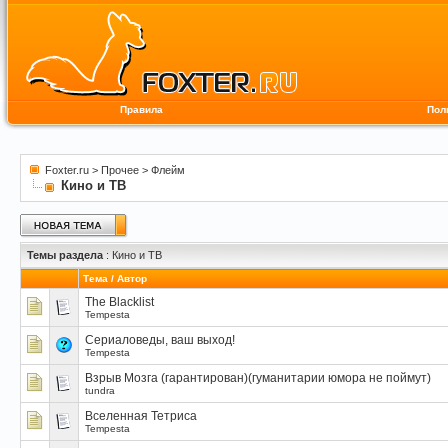
Правила
Пол
Foxter.ru
>
Прочее
>
Флейм
Кино и ТВ
Темы раздела
: Кино и ТВ
Тема
/
Автор
The Blacklist
Tempesta
Сериаловеды, ваш выход!
Tempesta
Взрыв Мозга (гарантирован)(гуманитарии юмора не поймут)
tundra
Вселенная Тетриса
Tempesta