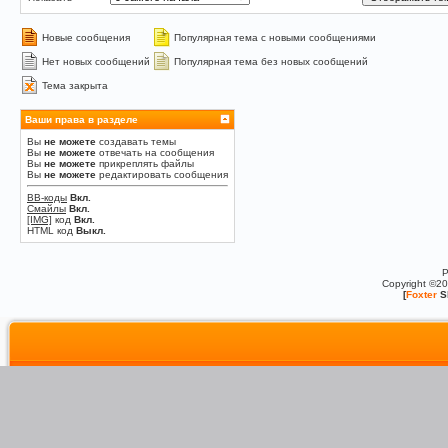
Новые сообщения
Популярная тема с новыми сообщениями
Нет новых сообщений
Популярная тема без новых сообщений
Тема закрыта
Ваши права в разделе
Вы
не можете
создавать темы
Вы
не можете
отвечать на сообщения
Вы
не можете
прикреплять файлы
Вы
не можете
редактировать сообщения
BB-коды
Вкл.
Смайлы
Вкл.
[IMG]
код
Вкл.
HTML код
Выкл.
P
Copyright ©2
[
Foxter
S