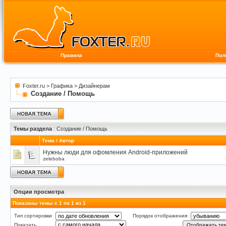
Правила
Пол
Foxter.ru
>
Графика
>
Дизайнерам
Создание / Помощь
Темы раздела
: Создание / Помощь
Тема
/
Автор
Нужны люди для офомления Android-приложений
zeleboba
Опции просмотра
Показаны темы с 1 по 1 из 1
Тип сортировки
Порядок отображения
Показать