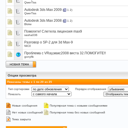
QwerTiss
Autodesk 3ds Max 2009
(
1
2
)
QwerTiss
Autodesk 3ds Max 2008
(
1
2
)
Bloke
Помогите! Слетела лицензия max9
sasha036
Разговор о SP-2 для 3d Max-9
NIC0
Проблема с VRay,макс2008 виста 32.ПОМОГИТЕ!!
gonyfik
Опции просмотра
Показаны темы с 1 по 20 из 25
Тип сортировки
Порядок отображения
Показать
Новые сообщения
Популярная тема с новыми сообщениями
Нет новых сообщений
Популярная тема без новых сообщений
Тема закрыта