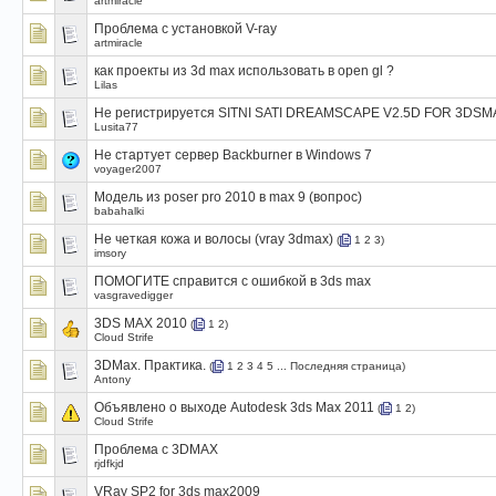
artmiracle
Проблема с установкой V-ray
artmiracle
как проекты из 3d max использовать в open gl ?
Lilas
Не регистрируется SITNI SATI DREAMSCAPE V2.5D FOR 3DSM
Lusita77
Не стартует сервер Backburner в Windows 7
voyager2007
Модель из poser pro 2010 в max 9 (вопрос)
babahalki
Не четкая кожа и волосы (vray 3dmax)
(
1
2
3
)
imsory
ПОМОГИТЕ справится с ошибкой в 3ds max
vasgravedigger
3DS MAX 2010
(
1
2
)
Cloud Strife
3DMax. Практика.
(
1
2
3
4
5
...
Последняя страница
)
Antony
Объявлено о выходе Autodesk 3ds Max 2011
(
1
2
)
Cloud Strife
Проблема c 3DMAX
rjdfkjd
VRay SP2 for 3ds max2009