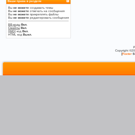
Ваши права в разделе
Вы
не можете
создавать темы
Вы
не можете
отвечать на сообщения
Вы
не можете
прикреплять файлы
Вы
не можете
редактировать сообщения
BB-коды
Вкл.
Смайлы
Вкл.
[IMG]
код
Вкл.
HTML код
Выкл.
P
Copyright ©2
[
Foxter
S