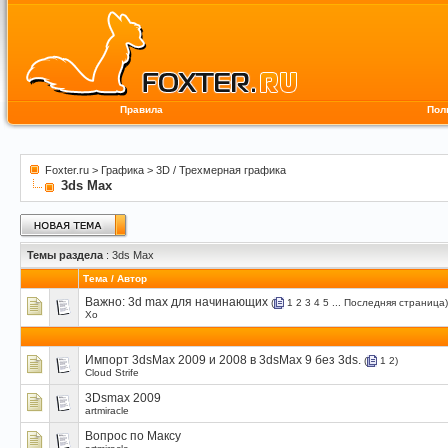
Правила
Пол
Foxter.ru
>
Графика
>
3D / Трехмерная графика
3ds Max
Темы раздела
: 3ds Max
Тема
/
Автор
Важно:
3d max для начинающих
(
1
2
3
4
5
...
Последняя страница
)
Xo
Импорт 3dsMax 2009 и 2008 в 3dsMax 9 без 3ds.
(
1
2
)
Cloud Strife
3Dsmax 2009
artmiracle
Вопрос по Максу