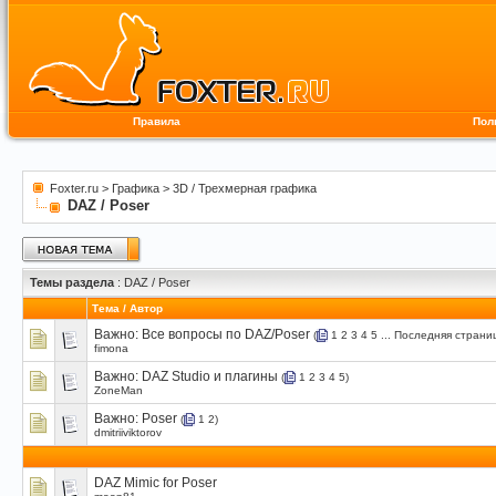
Правила
Пол
Foxter.ru
>
Графика
>
3D / Трехмерная графика
DAZ / Poser
Темы раздела
: DAZ / Poser
Тема
/
Автор
Важно:
Все вопросы по DAZ/Poser
(
1
2
3
4
5
...
Последняя страни
fimona
Важно:
DAZ Studio и плагины
(
1
2
3
4
5
)
ZoneMan
Важно:
Poser
(
1
2
)
dmitriiviktorov
DAZ Mimic for Poser