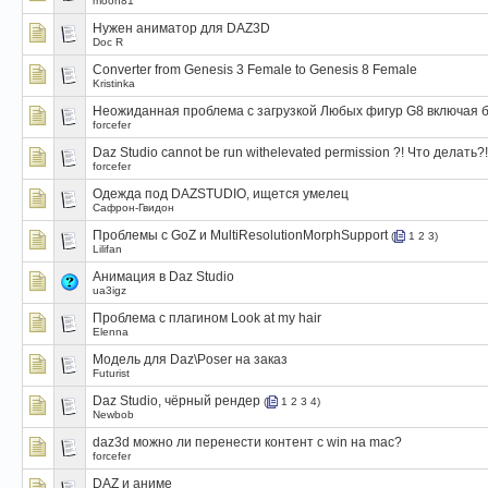
moon81
Нужен аниматор для DAZ3D
Doc R
Converter from Genesis 3 Female to Genesis 8 Female
Kristinka
Неожиданная проблема с загрузкой Любых фигур G8 включая б
forcefer
Daz Studio cannot be run withelevated permission ?! Что делать?!
forcefer
Одежда под DAZSTUDIO, ищется умелец
Сафрон-Гвидон
Проблемы с GoZ и MultiResolutionMorphSupport
(
1
2
3
)
Lilifan
Анимация в Daz Studio
ua3igz
Проблема с плагином Look at my hair
Elenna
Модель для Daz\Poser на заказ
Futurist
Daz Studio, чёрный рендер
(
1
2
3
4
)
Newbob
daz3d можно ли перенести контент с win на mac?
forcefer
DAZ и аниме