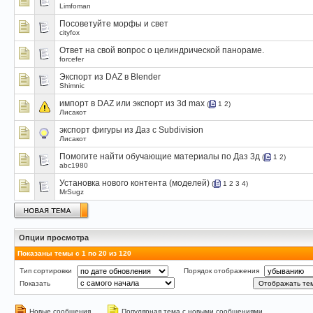
Limfoman
Посоветуйте морфы и свет
cityfox
Ответ на свой вопрос о целиндрической панораме.
forcefer
Экспорт из DAZ в Blender
Shimnic
импорт в DAZ или экспорт из 3d max
(
1
2
)
Лисакот
экспорт фигуры из Даз с Subdivision
Лисакот
Помогите найти обучающие материалы по Даз 3д
(
1
2
)
abc1980
Установка нового контента (моделей)
(
1
2
3
4
)
MrSugz
Опции просмотра
Показаны темы с 1 по 20 из 120
Тип сортировки
Порядок отображения
Показать
Новые сообщения
Популярная тема с новыми сообщениями