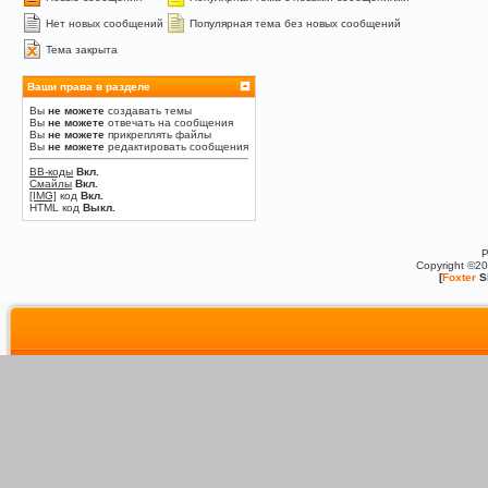
Нет новых сообщений
Популярная тема без новых сообщений
Тема закрыта
Ваши права в разделе
Вы
не можете
создавать темы
Вы
не можете
отвечать на сообщения
Вы
не можете
прикреплять файлы
Вы
не можете
редактировать сообщения
BB-коды
Вкл.
Смайлы
Вкл.
[IMG]
код
Вкл.
HTML код
Выкл.
P
Copyright ©2
[
Foxter
S