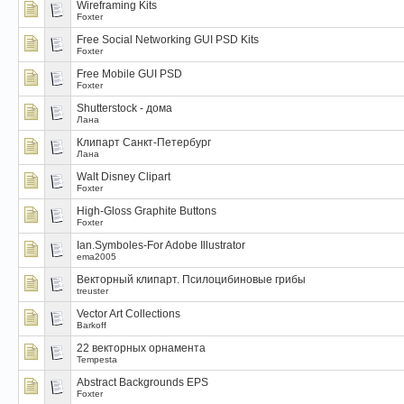
Wireframing Kits
Foxter
Free Social Networking GUI PSD Kits
Foxter
Free Mobile GUI PSD
Foxter
Shutterstock - дома
Лана
Клипарт Санкт-Петербург
Лана
Walt Disney Clipart
Foxter
High-Gloss Graphite Buttons
Foxter
Ian.Symboles-For Adobe Illustrator
ema2005
Вeкторный клипарт. Псилоцибиновые грибы
treuster
Vector Art Collections
Barkoff
22 векторных орнамента
Tempesta
Abstract Backgrounds EPS
Foxter