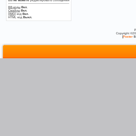
Вы
не можете
редактировать сообщения
BB-коды
Вкл.
Смайлы
Вкл.
[IMG]
код
Вкл.
HTML код
Выкл.
P
Copyright ©2
[
Foxter
S