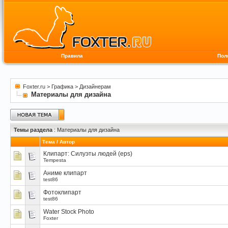
Правила
Пол
Foxter.ru
>
Графика
>
Дизайнерам
Материалы для дизайна
Темы раздела
: Материалы для дизайна
Тема
/
Автор
Клипарт: Силуэты людей (eps)
Tempesta
Аниме клипарт
test86
Фотоклипарт
test86
Water Stock Photo
Foxter