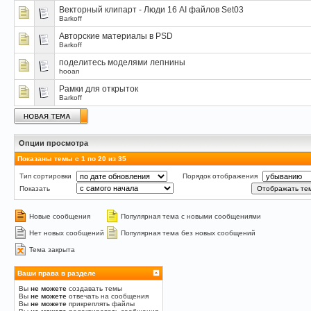
Векторный клипарт - Люди 16 AI файлов Set03
Barkoff
Авторские материалы в PSD
Barkoff
поделитесь моделями лепнины
hooan
Рамки для открыток
Barkoff
Опции просмотра
Показаны темы с 1 по 20 из 35
Тип сортировки
Порядок отображения
Показать
Новые сообщения
Популярная тема с новыми сообщениями
Нет новых сообщений
Популярная тема без новых сообщений
Тема закрыта
Ваши права в разделе
Вы
не можете
создавать темы
Вы
не можете
отвечать на сообщения
Вы
не можете
прикреплять файлы