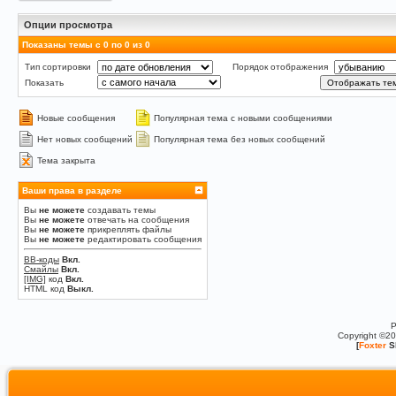
Опции просмотра
Показаны темы с 0 по 0 из 0
Тип сортировки
Порядок отображения
Показать
Новые сообщения
Популярная тема с новыми сообщениями
Нет новых сообщений
Популярная тема без новых сообщений
Тема закрыта
Ваши права в разделе
Вы
не можете
создавать темы
Вы
не можете
отвечать на сообщения
Вы
не можете
прикреплять файлы
Вы
не можете
редактировать сообщения
BB-коды
Вкл.
Смайлы
Вкл.
[IMG]
код
Вкл.
HTML код
Выкл.
P
Copyright ©2
[
Foxter
S