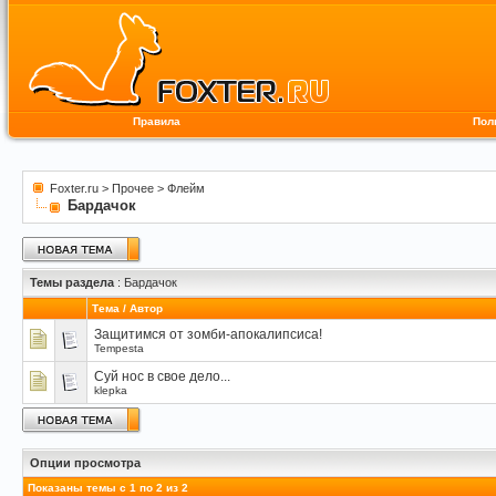
Правила
Пол
Foxter.ru
>
Прочее
>
Флейм
Бардачок
Темы раздела
: Бардачок
Тема
/
Автор
Защитимся от зомби-апокалипсиса!
Tempesta
Суй нос в свое дело...
klepka
Опции просмотра
Показаны темы с 1 по 2 из 2