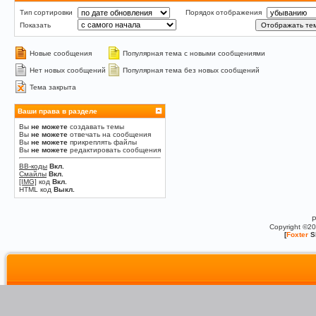
Тип сортировки
Порядок отображения
Показать
Новые сообщения
Популярная тема с новыми сообщениями
Нет новых сообщений
Популярная тема без новых сообщений
Тема закрыта
Ваши права в разделе
Вы
не можете
создавать темы
Вы
не можете
отвечать на сообщения
Вы
не можете
прикреплять файлы
Вы
не можете
редактировать сообщения
BB-коды
Вкл.
Смайлы
Вкл.
[IMG]
код
Вкл.
HTML код
Выкл.
P
Copyright ©2
[
Foxter
S