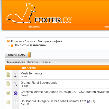
Правила
Пол
Foxter.ru
>
Графика
>
Векторная графика
Фильтры и плагины
Темы раздела
: Фильтры и плагины
Тема
/
Автор
Mesh Tormentor
eekkk
Grunge Floral Backgrounds
Foxter
Croptima InPlate для Adobe InDesign CS3, CS2 (плагин спуска п
Kalush
Hot Door MultiPage v3.0 for Adobe Illustrator CS2
(
1
2
)
Barkoff