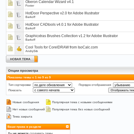
Oberon Calendar Wizard v4.1
Foxter
HotDoor Perspective v2.0 for Adobe Illustrator
Barkoff
HotDoor CADtools v4.0.1 for Adobe Illustrator
Barkoff
Graphicxtras Brushes Collection v1.2 for Adobe Illustrator
Barkoff
Cool Tools for CorelDRAW from IsoCalc.com
AndrySib
Опции просмотра
Показаны темы с 1 по 9 из 9
Тип сортировки
Порядок отображения
Показать
Новые сообщения
Популярная тема с новыми сообщениями
Нет новых сообщений
Популярная тема без новых сообщений
Тема закрыта
Ваши права в разделе
Вы
не можете
создавать темы