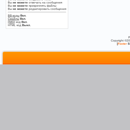
Вы
не можете
отвечать на сообщения
Вы
не можете
прикреплять файлы
Вы
не можете
редактировать сообщения
BB-коды
Вкл.
Смайлы
Вкл.
[IMG]
код
Вкл.
HTML код
Выкл.
P
Copyright ©2
[
Foxter
S