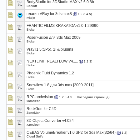
BodyStudio for 3DStudio MAX v2.6.0.8b
Barkoff
плагин VRay for 3ds max8
(
1
2
3
4
5
)
mkejo
FRANTIC FILMS KRAKATOA v1.0.1.29090
Bloke
PoserFusion для 3ds Max 2009
Bloke
Vray [1.5(SP5), 2] & plugins
Bloke
NEXTLIMIT REALFLOW V4.....
(
1
2
3
)
Bloke
Phoenix Fluid Dynamics 1.2
Bloke
Snowflow 1.8 для 3ds max [2009-2011]
Bloke
RPC archvision
(
1
2
3
4
5
...
Последняя страница
)
xameleon
RockGen for C4D
ZoneMan
3D Object Converter v4.024
xameleon
CEBAS VolumeBreaker v1.0 SP2 for 3ds Max(32/64)
(
1
2
)
Cloud Strife