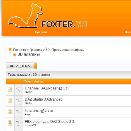
Правила
Пол
Foxter.ru
>
Графика
>
3D / Трехмерная графика
3D плагины
Темы раздела
: 3D плагины
Тема
/
Автор
Плагины DAZ/Poser
(
1
2
)
Bloke
DAZ Studio 3 Advanced
Bloke
Плагины
(
1
2
3
)
kme
FBX plugin для DAZ Studio 2.3.
Lusita77