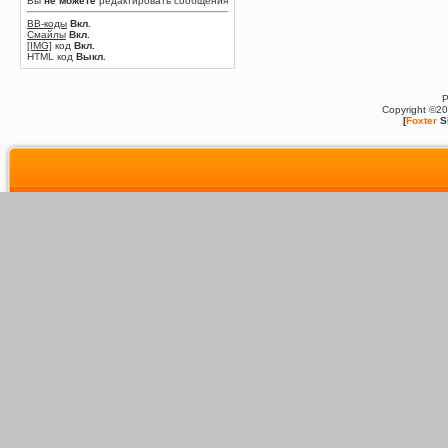
Вы
не можете
редактировать сообщения
BB-коды
Вкл.
Смайлы
Вкл.
[IMG]
код
Вкл.
HTML код
Выкл.
P
Copyright ©2
[
Foxter
S