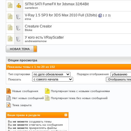
SITNI SATI FumeFX for 3dsmax 32/64Bit
xameleon
V-Ray 1.5 SP3 for 3DS Max 2010 Full (32bits)
(
1
2
3
)
etna
Creature Creator
Bloke
У кого есть VRayScatter
andrewsimonow
Опции просмотра
Показаны темы с 1 по 20 из 152
Тип сортировки
Порядок отображения
Показать
Новые сообщения
Популярная тема с новыми сообщениями
Нет новых сообщений
Популярная тема без новых сообщений
Тема закрыта
Ваши права в разделе
Вы
не можете
создавать темы
Вы
не можете
отвечать на сообщения
Вы
не можете
прикреплять файлы