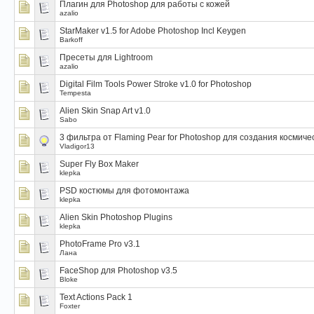
Плагин для Photoshop для работы с кожей
azalio
StarMaker v1.5 for Adobe Photoshop Incl Keygen
Barkoff
Пресеты для Lightroom
azalio
Digital Film Tools Power Stroke v1.0 for Photoshop
Tempesta
Alien Skin Snap Art v1.0
Sabo
3 фильтра от Flaming Pear for Photoshop для создания космиче
Vladigor13
Super Fly Box Maker
klepka
PSD костюмы для фотомонтажа
klepka
Alien Skin Photoshop Plugins
klepka
PhotoFrame Pro v3.1
Лана
FaceShop для Photoshop v3.5
Bloke
Text Actions Pack 1
Foxter