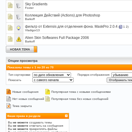
Sky Gradients
Foxter
Коллекция Действий (Actions) для Photoshop
Barkoff
фильтр от Extensis для отделения фона. MaskPro 2.0.4
(
1
2
)
Vladigor13
Alien Skin Softwares Full Package 2006
Barkoff
Опции просмотра
Показаны темы с 1 по 20 из 70
Тип сортировки
Порядок отображения
Показать
Новые сообщения
Популярная тема с новыми сообщениями
Нет новых сообщений
Популярная тема без новых сообщений
Тема закрыта
Ваши права в разделе
Вы
не можете
создавать темы
Вы
не можете
отвечать на сообщения
Вы
не можете
прикреплять файлы