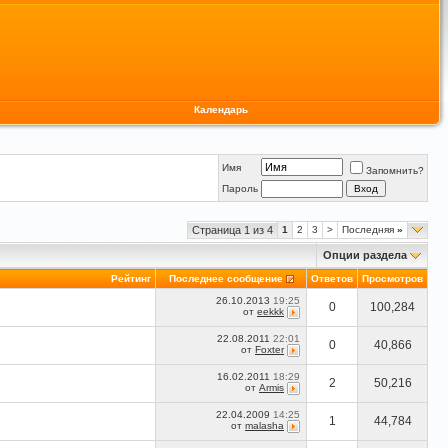
Календарь
Имя
Запомнить?
Пароль
Страница 1 из 4
1
2
3
>
Последняя
»
Опции раздела
Рейтинг
Последнее сообщение
Ответов
Просмотров
26.10.2013
19:25
0
100,284
от
eekkk
22.08.2011
22:01
0
40,866
от
Foxter
16.02.2011
18:29
2
50,216
от
Armis
22.04.2009
14:25
1
44,784
от
malasha