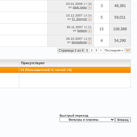
03.01.2008
17:38
3
48,381
от
dark neko
10.12.2007
14:54
5
59,011
от
Cj_Sonyck
30.11.2007
11:01
15
108,388
от
kottom
29.10.2007
14:05
4
54,290
от
denisdenis
Страница 1 из 4
1
2
3
>
Последняя
»
Присутствуют
13 (Пользователей: 0, гостей: 13)
Быстрый переход