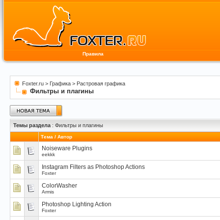
Правила
Foxter.ru
>
Графика
>
Растровая графика
Фильтры и плагины
Темы раздела
: Фильтры и плагины
Тема
/
Автор
Noiseware Plugins
eekkk
Instagram Filters as Photoshop Actions
Foxter
ColorWasher
Armis
Photoshop Lighting Action
Foxter