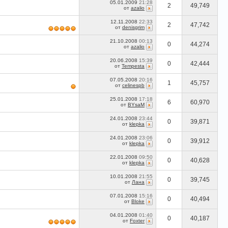
05.01.2009
21:28
2
49,749
от
azalio
12.11.2008
22:33
2
47,742
от
denisgrim
21.10.2008
00:13
0
44,274
от
azalio
20.06.2008
15:39
0
42,444
от
Tempesta
07.05.2008
20:16
1
45,757
от
сelinespb
25.01.2008
17:18
6
60,970
от
BYsaM
24.01.2008
23:44
0
39,871
от
klepka
24.01.2008
23:06
0
39,912
от
klepka
22.01.2008
09:50
0
40,628
от
klepka
10.01.2008
21:55
0
39,745
от
Лана
07.01.2008
15:16
0
40,494
от
Bloke
04.01.2008
01:40
0
40,187
от
Foxter