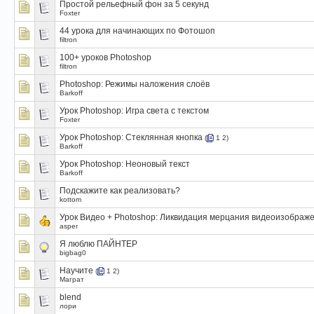
Простой рельефный фон за 5 секунд
Foxter
44 урока для начинающих по Фотошоп
filtron
100+ уроков Photoshop
filtron
Photoshop: Режимы наложения слоёв
Barkoff
Урок Photoshop: Игра света с текстом
Foxter
Урок Photoshop: Стеклянная кнопка
(
1
2
)
Barkoff
Урок Photoshop: Неоновый текст
Barkoff
Подскажите как реализовать?
kottom
Урок Видео + Photoshop: Ликвидация мерцания видеоизображ
asper
Я люблю ПАЙНТЕР
bigbag0
Научите
(
1
2
)
Маграт
blend
лори