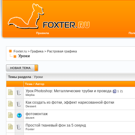
Правила
Пол
Foxter.ru
>
Графика
>
Растровая графика
Уроки
Темы раздела
: Уроки
Тема
/
Автор
Урок Photoshop: Металлические трубки и провода
(
1
2
)
klepka
Как создать из фотки, эффект нарисованной фотки
Dessert
фотомонтаж
dezert
Простой тканевый фон за 5 секунд
Foxter