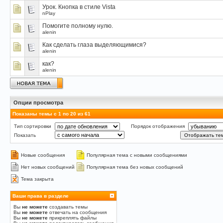
Урок. Кнопка в стиле Vista
nPlay
Помогите полному нулю.
alenin
Как cделать глаза выделяющимися?
alenin
как?
alenin
Опции просмотра
Показаны темы с 1 по 20 из 61
Тип сортировки
Порядок отображения
Показать
Новые сообщения
Популярная тема с новыми сообщениями
Нет новых сообщений
Популярная тема без новых сообщений
Тема закрыта
Ваши права в разделе
Вы
не можете
создавать темы
Вы
не можете
отвечать на сообщения
Вы
не можете
прикреплять файлы