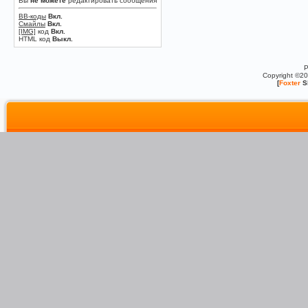
Вы
не можете
редактировать сообщения
BB-коды
Вкл.
Смайлы
Вкл.
[IMG]
код
Вкл.
HTML код
Выкл.
P
Copyright ©2
[
Foxter
S