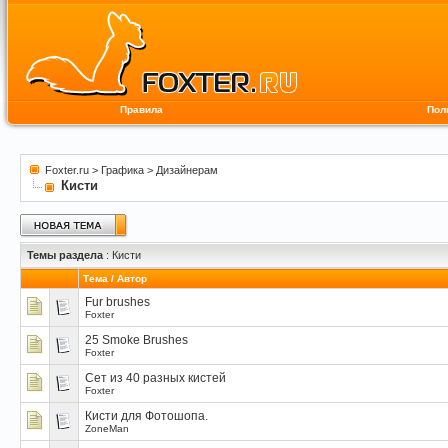
Правила
Пол
Foxter.ru
>
Графика
>
Дизайнерам
Кисти
Темы раздела
: Кисти
Тема
/
Автор
Fur brushes
Foxter
25 Smoke Brushes
Foxter
Сет из 40 разных кистей
Foxter
Кисти для Фотошопа.
ZoneMan