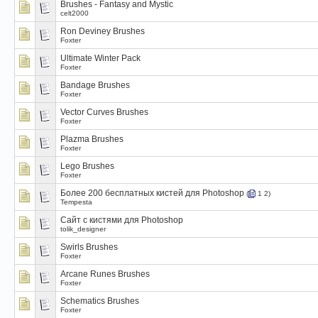
Brushes - Fantasy and Mystic
celt2000
Ron Deviney Brushes
Foxter
Ultimate Winter Pack
Foxter
Bandage Brushes
Foxter
Vector Curves Brushes
Foxter
Plazma Brushes
Foxter
Lego Brushes
Foxter
Более 200 бесплатных кистей для Photoshop
(
1
2
)
Tempesta
Cайт с кистями для Photoshop
tolik_designer
Swirls Brushes
Foxter
Arcane Runes Brushes
Foxter
Schematics Brushes
Foxter