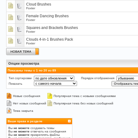
Cloud Brushes
Foxter
Female Dancing Brushes
Foxter
Squares and Brackets Brushes
Foxter
Clouds 4-in-1 Brushes Pack
Foxter
Опции просмотра
Показаны темы с 1 по 20 из 89
Тип сортировки
Порядок отображения
Показать
Новые сообщения
Популярная тема с новыми сообщениями
Нет новых сообщений
Популярная тема без новых сообщений
Тема закрыта
Ваши права в разделе
Вы
не можете
создавать темы
Вы
не можете
отвечать на сообщения
Вы
не можете
прикреплять файлы