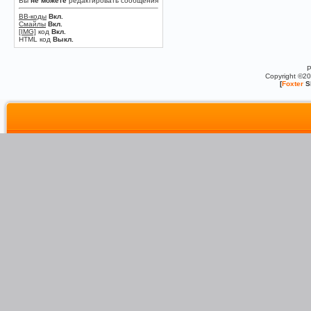
Вы
не можете
редактировать сообщения
BB-коды
Вкл.
Смайлы
Вкл.
[IMG]
код
Вкл.
HTML код
Выкл.
P
Copyright ©2
[
Foxter
S