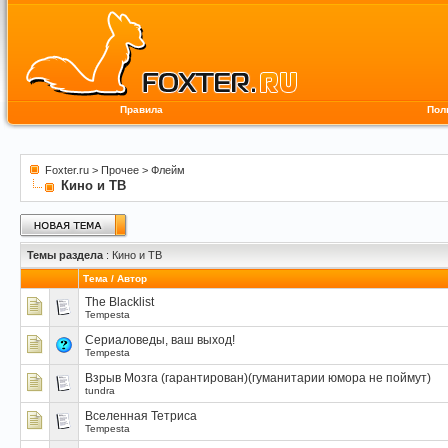
Правила
Пол
Foxter.ru
>
Прочее
>
Флейм
Кино и ТВ
Темы раздела
: Кино и ТВ
Тема
/
Автор
The Blacklist
Tempesta
Сериаловеды, ваш выход!
Tempesta
Взрыв Мозга (гарантирован)(гуманитарии юмора не поймут)
tundra
Вселенная Тетриса
Tempesta