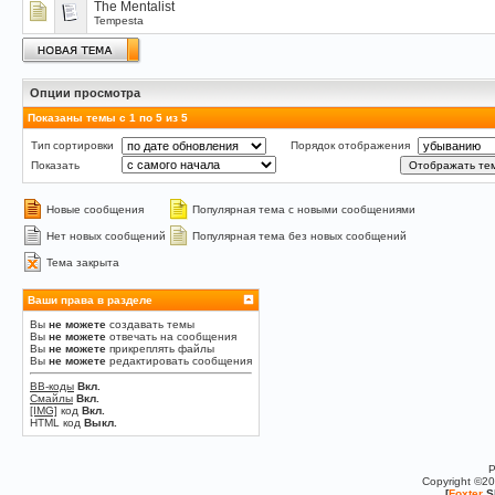
The Mentalist
Tempesta
Опции просмотра
Показаны темы с 1 по 5 из 5
Тип сортировки
Порядок отображения
Показать
Новые сообщения
Популярная тема с новыми сообщениями
Нет новых сообщений
Популярная тема без новых сообщений
Тема закрыта
Ваши права в разделе
Вы
не можете
создавать темы
Вы
не можете
отвечать на сообщения
Вы
не можете
прикреплять файлы
Вы
не можете
редактировать сообщения
BB-коды
Вкл.
Смайлы
Вкл.
[IMG]
код
Вкл.
HTML код
Выкл.
P
Copyright ©2
[
Foxter
S